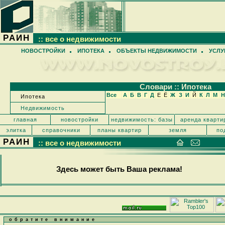
РАИН
:: все о недвижимости
НОВОСТРОЙКИ
ИПОТЕКА
ОБЪЕКТЫ НЕДВИЖИМОСТИ
УСЛУ
Cловари :: Ипотека
Все
А
Б
В
Г
Д
Е
Ё
Ж
З
И
Й
К
Л
М
Н
Ипотека
Недвижимость
главная
новостройки
недвижимость: базы
аренда кварти
элитка
справочники
планы квартир
земля
по
РАИН
:: все о недвижимости
Здесь может быть Ваша реклама!
обратите внимание