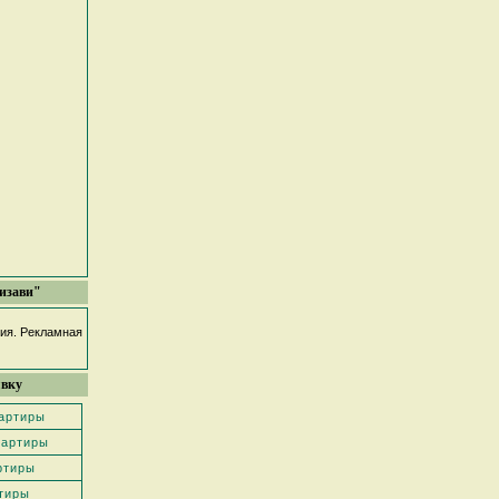
изави"
фия. Рекламная
явку
вартиры
вартиры
ртиры
тиры