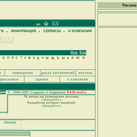
Реклама
en
ГИ
ИНФОРМАЦИЯ
СЕРВИСЫ
О КОМПАНИИ
Rus
Eng
О
П
Р
С
Т
У
Ф
Х
Ц
Ч
Ш
Щ
Ъ
Ы
Ь
Э
Ю
Я
р
помещения
доска объявлений
ипотека
дмосковье
оценка
о компании
© 1999-2005 Создание и поддержка
RAIN-media
По вопросам размещения рекламы:
обращайтесь
Разработка интернет-решений:
обращайтесь