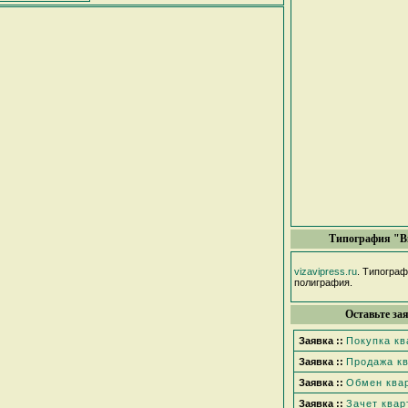
Типография "В
vizavipress.ru
. Типогра
полиграфия.
Оставьте за
Заявка ::
Покупка к
Заявка ::
Продажа к
Заявка ::
Обмен ква
Заявка ::
Зачет квар