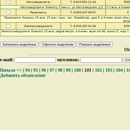
Автозаводская м.
Т. 8-916-091-21-44
350
Автозаводская м. Комнату, 5 мин.п., ул.Автозаводская, д.5; 15.3 кв.м, в 3-комн
Пражская м.
Т. 8-903-247-68-97
0
Пражская м. Комнату 15 кв.м, 15 мин. тран., пос. Измайлово, дом 6; в 3-комн. кв-ре общ.п
прод
Электрозаводская м.
Т. 8-926-287-01-84
320
Электрозаводская м. Комнату 15 кв.м, рядом метро, в 4-комн. кв-ре о/п 96, кухня 12, еще 1 
От
e-mail:
заголовок:
Начало
<<
|
94
|
95
|
96
|
97
|
98
|
99
|
100
|
101
|
102
|
103
|
104
|
1
Добавить объявление