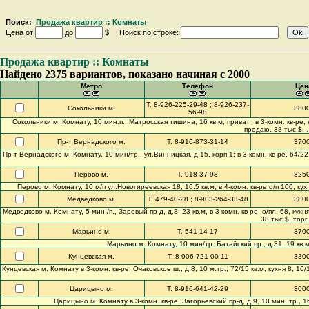
Поиск:
Продажа квартир :: Комнаты
Цена от
до
$ Поиск по строке:
Продажа квартир :: Комнаты
Найдено 2375 вариантов, показано начиная с 2000
Метро
Телефон
Цен
Т. 8-926-225-29-48 ; 8-926-237-
Сокольники м.
380
56-98
Сокольники м. Комнату, 10 мин.п., Матросская тишина, 16 кв.м, приват., в 3-комн. кв-ре, ещ
продаю. 38 тыс.$. ,
Пр-т Вернадского м.
Т. 8-916-873-31-14
370
Пр-т Вернадского м. Комнату, 10 мин/тр., ул.Винницкая, д.15, корп.1; в 3-комн. кв-ре, 64/22.
Перово м.
Т. 918-37-98
325
Перово м. Комнату, 10 м/п ул.Новогиреевская 18, 16.5 кв.м, в 4-комн. кв-ре о/п 100, кух.
Медведково м.
Т. 479-40-28 ; 8-903-264-33-48
380
Медведково м. Комнату, 5 мин./п., Заревый пр-д, д.8; 23 кв.м, в 3-комн. кв-ре, о/пл. 68, кух
38 тыс.$, торг.
Марьино м.
Т. 541-14-17
370
Марьино м. Комнату, 10 мин/тр. Батайский пр., д.31, 19 кв.м,
Кунцевская м.
Т. 8-906-721-00-11
330
Кунцевская м. Комнату в 3-комн. кв-ре, Очаковское ш., д.8, 10 м.тр.; 72/15 кв.м, кухня 8, 16/
Царицыно м.
Т. 8-916-641-42-29
300
Царицыно м. Комнату в 3-комн. кв-ре, Загорьевский пр-д, д.9, 10 мин. тр., 16