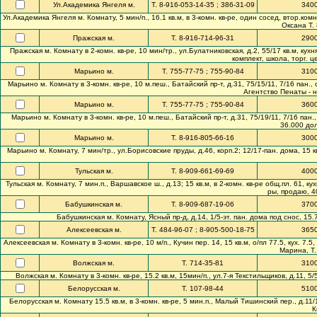
Ул.Академика Янгеля м.
Т. 8-916-053-14-35 ; 386-31-09
340
Ул.Академика Янгеля м. Комнату, 5 мин/п., 16.1 кв.м, в 3-комн. кв-ре, один сосед, втор.комн
Оксана Т. 
Пражская м.
Т. 8-916-714-96-31
290
Пражская м. Комнату в 2-комн. кв-ре, 10 мин/тр., ул.Булатниковская, д.2, 55/17 кв.м, кухн
комплект, школа, торг. ц
Марьино м.
Т. 755-77-75 ; 755-90-84
310
Марьино м. Комнату в 3-комн. кв-ре, 10 м.пеш., Батайский пр-т, д.31, 75/15/11, 7/16 пан.
Агентство Пенаты - н
Марьино м.
Т. 755-77-75 ; 755-90-84
360
Марьино м. Комнату в 3-комн. кв-ре, 10 м.пеш., Батайский пр-т, д.31, 75/19/11, 7/16 пан
36.000 дол
Марьино м.
Т. 8-916-805-66-16
300
Марьино м. Комнату, 7 мин/тр., ул.Борисовские пруды, д.46, корп.2; 12/17-пан. дома, 15 кв.м
Тульская м.
Т. 8-909-661-69-69
400
Тульская м. Комнату, 7 мин.п., Варшавское ш., д.13; 15 кв.м, в 2-комн. кв-ре общ.пл. 61, кухн
ры, продаю, 40
Бабушкинская м.
Т. 8-909-687-19-06
370
Бабушкинская м. Комнату, Ясный пр-д, д.14, 1/5-эт. пан. дома под снос, 15.7 
Алексеевская м.
Т. 484-96-07 ; 8-905-500-18-75
365
Алексеевская м. Комнату в 3-комн. кв-ре, 10 м/п., Кучин пер. 14, 15 кв.м, о/пл 77.5, кух. 7.5, 
Марина, Т.
Волжская м.
Т. 714-35-81
310
Волжская м. Комнату в 3-комн. кв-ре, 15.2 кв.м, 15мин/п., ул.7-я Текстильщиков, д.11, 5/5-
Белорусская м.
Т. 107-98-44
510
Белорусская м. Комнату 15.5 кв.м, в 3-комн. кв-ре, 5 мин.п., Малый Тишинский пер., д.11/
К