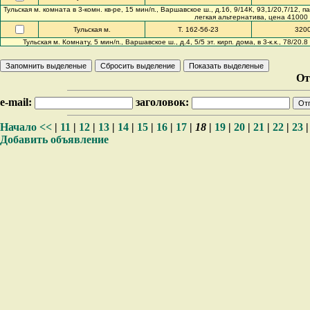
Тульская м. комната в 3-комн. кв-ре, 15 мин/п., Варшавское ш., д.16, 9/14К, 93,1/20,7/12, 
легкая альтернатива, цена 41000
Тульская м.
Т. 162-56-23
320
Тульская м. Комнату, 5 мин/п., Варшавское ш., д.4, 5/5 эт. кирп. дома, в 3-к.к., 78/20.
От
e-mail:
заголовок:
Начало
<<
|
11
|
12
|
13
|
14
|
15
|
16
|
17
|
18
|
19
|
20
|
21
|
22
|
23
Добавить объявление