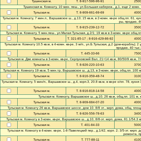
Тушинская м.
Т. 8-917-596-96-91
250
Тушинская м. Комнату, 10 мин. пеш., ул.Большая набереж., д.1, еще 2 комн. - 3
Тульская м.
Т. 8-909-661-69-69
400
Тульская м. Комнату, 7 мин.п., Варшавское ш., д.13; 15 кв.м, в 2-комн. кв-ре общ.пл. 61, кухн
ры, продаю, 40
Тульская м.
Т. 8-915-239-12-72
350
Тульская м. Комнату, 5 мин.пеш., ул.Малая Тульская, д.2/1; 19 кв.м в 3-комн. кв-ре общ.пл
Тульская м.
Т. 321-85-17 ; 8-916-429-86-92
400
Тульская м. Комнату 10.5 кв.м, в 4-комн. кв-ре, 3 м/п., ул.Б.Тульская, д.2 (дом-корабль); 2 у
продаю, 40 тыс.$
Тульская м.
Т. 445-33-66
750
Тульская м. Две комнаты в 3-комн. кв-ре, Серпуховский Вал, 21+14 кв.м, 80/50/9 кв.м, 
Тульская м.
Т. 8-926-220-10-63
370
Тульская м. Комнату 19 кв.м, 5 мин.тр, Варшавское ш., д.13, в 3-комн. кв-ре, общ.пл. 100 кв
Тульская м.
Т. 8-916-359-48-74
310
Тульская м. Комнату, 5 мин/п., Варшавское ш., д.4, корп.3, 20.8 кв.м, в кв-ре о/пл. 78, кухня
Тульская м.
Т. 8-916-818-14-58
400
Тульская м. Комнату, Варшавское ш., д.10; 26 кв.м, общ.пл. 101 м, к
Тульская м.
Т. 8-909-684-07-20
400
Тульская м. Комнату 26 кв.м, Варшавское шоссе, дом 10. 8/8 эт., кирп. дома, общ. площ.
Тульская м.
Т. 8-926-556-78-63
340
Тульская м. Комнату в 3-комн. кв-ре, Варшавское ш., д.10, 8/8-эт. кирп. дома, 81.1/54.3 кв
Тульская м.
Т. 401-84-33
500
Тульская м. Комнату в 4-комн. кв-ре, 1-й Павелецкий пер., д.1/42, корп. 2; 3/5-эт. кирп. д
ремонта, пр
Тульская м.
Т. 777-88-11
410