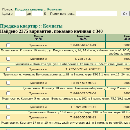
Поиск:
Продажа квартир :: Комнаты
Цена от
до
$ Поиск по строке:
Продажа квартир :: Комнаты
Найдено 2375 вариантов, показано начиная с 340
Метро
Телефон
Цен
Тушинская м.
Т. 8-916-649-16-19
300
Тушинская м. Комнату, 10 мин/тр, ул.Подмосковная, д.14, 14.4 кв.м, в 4-комн. кв-ре о/п 95.6, к
свободна, прод
Тушинская м.
Т. 728-37-37
750
Тушинская м. Комнаты две, ул.Б.Набережная, 15 мин/пеш., 5/5-эт. стал. дома, в 3-ко
Тушинская м.
Т. 232-05-77 аб. 7807021
320
Тушинская м. Комнату, Волоколамское ш., д.88; в 3-комн. кв-ре 85/12.1 кв.м, кух.12; 2/4-э
Тушинская м.
Т. 8-917-596-96-91
250
Тушинская м. Комнату, 10 мин. пеш., Большая набережн. д.1, еще 2 комн. - 3 
Тушинская м.
Т. 8-926-215-78-04
340
Тушинская м. Комнату, 5 мин/пеш., Волоколамское ш., д.102; в 3-комн. кв-ре, 75.5/19.1 кв.м, с
Тушинская м.
Т. 8-926-390-21-11
350
Тушинская м. Комнату 16.6 кв.м, ул.Свободы, 13/2; в 4-комн. кв-ре 98.4 кв
Тушинская м.
Т. 8-926-559-58-13
220
Тушинская м. Комнату 17 кв.м, 15 мин./тр., ул.Институтская, д.3, в 3-комн. кв-ре о/п 65, кухня