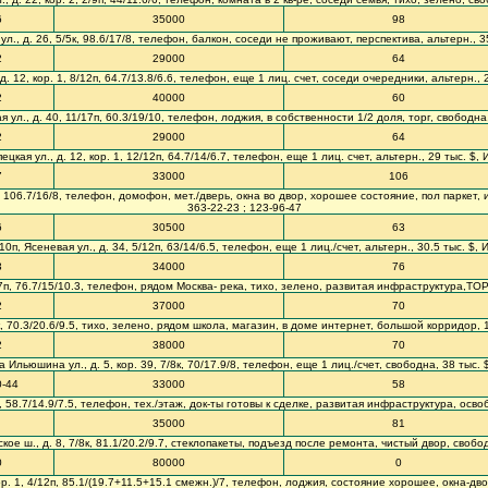
6
35000
98
ул., д. 26, 5/5к, 98.6/17/8, телефон, балкон, соседи не проживают, перспектива, альтерн., 3
2
29000
64
д. 12, кор. 1, 8/12п, 64.7/13.8/6.6, телефон, еще 1 лиц. счет, соседи очередники, альтерн., 
2
40000
60
 ул., д. 40, 11/17п, 60.3/19/10, телефон, лоджия, в собственности 1/2 доля, торг, свободна
2
29000
64
цкая ул., д. 12, кор. 1, 12/12п, 64.7/14/6.7, телефон, еще 1 лиц. счет, альтерн., 29 тыс. $,
7
33000
106
9к, 106.7/16/8, телефон, домофон, мет./дверь, окна во двор, хорошее состояние, пол паркет, 
363-22-23 ; 123-96-47
6
30500
63
0п, Ясеневая ул., д. 34, 5/12п, 63/14/6.5, телефон, еще 1 лиц./счет, альтерн., 30.5 тыс. $,
3
34000
76
17п, 76.7/15/10.3, телефон, рядом Москва- река, тихо, зелено, развитая инфраструктура,ТОР
2
37000
70
/5к, 70.3/20.6/9.5, тихо, зелено, рядом школа, магазин, в доме интернет, большой корридор, 
2
38000
70
а Ильюшина ул., д. 5, кор. 39, 7/8к, 70/17.9/8, телефон, еще 1 лиц./счет, свободна, 38 тыс. 
0-44
33000
58
5к, 58.7/14.9/7.5, телефон, тех./этаж, док-ты готовы к сделке, развитая инфраструктура, осв
35000
81
кое ш., д. 8, 7/8к, 81.1/20.2/9.7, стеклопакеты, подъезд после ремонта, чистый двор, своб
0
80000
0
ор. 1, 4/12п, 85.1/(19.7+11.5+15.1 смежн.)/7, телефон, лоджия, состояние хорошее, окна-дв