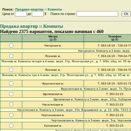
Поиск:
Продажа квартир :: Комнаты
Цена от
до
$ Поиск по строке:
Продажа квартир :: Комнаты
Найдено 2375 вариантов, показано начиная с 460
Метро
Телефон
Нагорная м.
Т. 363-18-18 ; 728-16-7
Нагорная м. Комнату в 2-комн. кв-ре, 
Ясенево м.
Т. 363-18-18 ; 766-04-7
Ясенево м. Комнаты четыре в 4-комн. кв-ре, 2тр, Ясногорская ул., д. 7, 9/9п, общ. пл. 65 
Ясенево м.
Т. 363-18-18 ; 766-04-7
Ясенево м. Комнаты три в 4-комн. кв-ре, 2тр, Ясногорская ул., д. 7, 9/9п, общ. пл. 65 кв.
Фрунзенская м.
Т. 363-18-18 ; 925-01-7
Фрунзенская м. Комнату в 2-комн. кв-ре, 7п, Пуго
Щелковская м.
Т. 363-22-23
Щелковская м. Комнату в 3-комн. кв-ре, 10тр, Хабаровс
Нагатинская м.
Т. 363-22-23
Нагатинская м. Комнату в 3-комн. кв-ре, 15п, Варшавское ш., д. 13, 4/8к, 73/
Чертановская м.
Т. 363-22-23
Чертановская м. Комнату в 3-комн. кв-ре, 5тр, Чертанов
Каховская м.
Т. 363-22-23
Каховская м. Комнату в 2-комн. кв-ре, 7п, Одесская ул