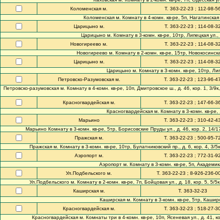
Коломенская м.
Т. 363-22-23 ; 112-98-5
Коломенская м. Комнату в 4-комн. кв-ре, 5п, Нагатинская 
Царицыно м.
Т. 363-22-23 ; 114-08-3
Царицыно м. Комнату в 3-комн. кв-ре, 10тр, Липецкая ул., 
Новогиреево м.
Т. 363-22-23 ; 114-08-3
Новогиреево м. Комнату в 2-комн. кв-ре, 15тр, Новокосинская
Царицыно м.
Т. 363-22-23 ; 114-08-3
Царицыно м. Комнату в 3-комн. кв-ре, 10тр, Липе
Петровско-Разумовская м.
Т. 363-22-23 ; 123-96-4
Петровско-разумовская м. Комнату в 4-комн. кв-ре, 10п, Дмитровское ш., д. 46, кор. 1, 3/
Красногвардейская м.
Т. 363-22-23 ; 147-66-3
Красногвардейская м. Комнату в 3-комн. кв-ре, 1
Марьино
Т. 363-22-23 ; 310-42-4
Марьино Комнату в 3-комн. кв-ре, 5тр, Борисовские Пруды ул., д. 46, кор. 2, 14/
Пражская м.
Т. 363-22-23 ; 500-95-7
Пражская м. Комнату в 3-комн. кв-ре, 10тр, Булатниковский пр., д. 6, кор. 4, 3
Аэропорт м.
Т. 363-22-23 ; 772-31-9
Аэропорт м. Комнату в 3-комн. кв-ре, 5п, Академик
Ул.Подбельского м.
Т. 363-22-23 ; 8-926-236-0
Ул.Подбельского м. Комнату в 2-комн. кв-ре, 7п, Бойцовая ул., д. 18, кор. 5, 5/
Каширская м.
Т. 363-32-23
Каширская м. Комнату в 3-комн. кв-ре, 5тр, Каширс
Красногвардейская м.
Т. 363-32-23 ; 518-27-3
Красногвардейская м. Комнаты три в 4-комн. кв-ре, 10п, Ясеневая ул., д. 41, к