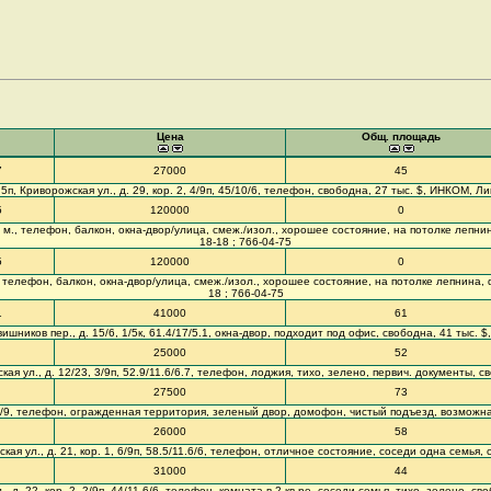
Цена
Общ. площадь
7
27000
45
5п, Криворожская ул., д. 29, кор. 2, 4/9п, 45/10/6, телефон, свободна, 27 тыс. $, ИНКОМ, Ли
5
120000
0
кв. м., телефон, балкон, окна-двор/улица, смеж./изол., хорошее состояние, на потолке лепни
18-18 ; 766-04-75
5
120000
0
 м., телефон, балкон, окна-двор/улица, смеж./изол., хорошее состояние, на потолке лепнина,
18 ; 766-04-75
1
41000
61
вишников пер., д. 15/6, 1/5к, 61.4/17/5.1, окна-двор, подходит под офис, свободна, 41 тыс. $
25000
52
кая ул., д. 12/23, 3/9п, 52.9/11.6/6.7, телефон, лоджия, тихо, зелено, первич. документы, 
27500
73
12.2/9, телефон, огражденная территория, зеленый двор, домофон, чистый подъезд, возможн
26000
58
ская ул., д. 21, кор. 1, 6/9п, 58.5/11.6/6, телефон, отличное состояние, соседи одна семья,
31000
44
., д. 22, кор. 2, 2/9п, 44/11.6/6, телефон, комната в 2 кв-ре, соседи семья, тихо, зелено, 