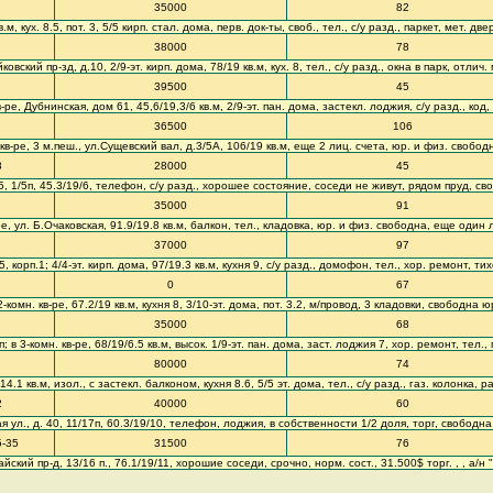
35000
82
м, кух. 8.5, пот. 3, 5/5 кирп. стал. дома, перв. док-ты, своб., тел., с/у разд., паркет, мет.
38000
78
ковский пр-зд, д.10, 2/9-эт. кирп. дома, 78/19 кв.м, кух. 8, тел., с/у разд., окна в парк, отли
39500
45
е, Дубнинская, дом 61, 45,6/19,3/6 кв.м, 2/9-эт. пан. дома, застекл. лоджия, с/у разд., код,
36500
106
в-ре, 3 м.пеш., ул.Сущевский вал, д.3/5А, 106/19 кв.м, еще 2 лиц. счета, юр. и физ. свобод
8
28000
45
35, 1/5п, 45.3/19/6, телефон, с/у разд., хорошее состояние, соседи не живут, рядом пруд, св
35000
91
е, ул. Б.Очаковская, 91.9/19.8 кв.м, балкон, тел., кладовка, юр. и физ. свободна, еще один л
37000
97
 корп.1; 4/4-эт. кирп. дома, 97/19.3 кв.м, кухня 9, с/у разд., домофон, тел., хор. ремонт, ти
0
67
омн. кв-ре, 67.2/19 кв.м, кухня 8, 3/10-эт. дома, пот. 3.2, м/провод, 3 кладовки, свободна ю
35000
68
 в 3-комн. кв-ре, 68/19/6.5 кв.м, высок. 1/9-эт. пан. дома, заст. лоджия 7, хор. ремонт, тел.
80000
74
.1 кв.м, изол., с застекл. балконом, кухня 8.6, 5/5 эт. дома, тел., с/у разд., газ. колонка,
2
40000
60
 ул., д. 40, 11/17п, 60.3/19/10, телефон, лоджия, в собственности 1/2 доля, торг, свободна
5-35
31500
76
кий пр-д, 13/16 п., 76.1/19/11, хорошие соседи, срочно, норм. сост., 31.500$ торг. , , а/н 