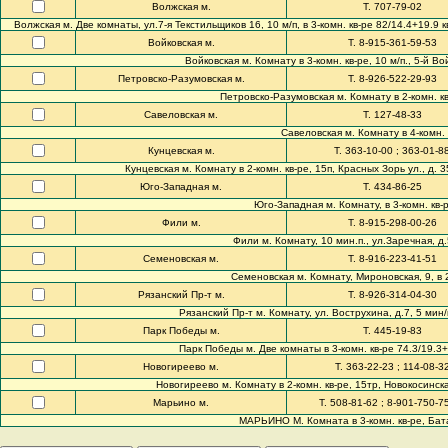
Волжская м.
Т. 707-79-02
Волжская м. Две комнаты, ул.7-я Текстильщиков 16, 10 м/п, в 3-комн. кв-ре 82/14.4+19.9 кв.
Войковская м.
Т. 8-915-361-59-53
Войковская м. Комнату в 3-комн. кв-ре, 10 м/п., 5-й Вой
Петровско-Разумовская м.
Т. 8-926-522-29-93
Петровско-Разумовская м. Комнату в 2-комн. кв-р
Савеловская м.
Т. 127-48-33
Савеловская м. Комнату в 4-комн. к
Кунцевская м.
Т. 363-10-00 ; 363-01-8
Кунцевская м. Комнату в 2-комн. кв-ре, 15п, Красных Зорь ул., д. 
Юго-Западная м.
Т. 434-86-25
Юго-Западная м. Комнату, в 3-комн. кв-р
Фили м.
Т. 8-915-298-00-26
Фили м. Комнату, 10 мин.п., ул.Заречная, д.5,
Семеновская м.
Т. 8-916-223-41-51
Семеновская м. Комнату, Мироновская, 9, в 2-к
Рязанский Пр-т м.
Т. 8-926-314-04-30
Рязанский Пр-т м. Комнату, ул. Вострухина, д.7, 5 мин/п;
Парк Победы м.
Т. 445-19-83
Парк Победы м. Две комнаты в 3-комн. кв-ре 74.3/19.3+14
Новогиреево м.
Т. 363-22-23 ; 114-08-3
Новогиреево м. Комнату в 2-комн. кв-ре, 15тр, Новокосинская
Марьино м.
Т. 508-81-62 ; 8-901-750-7
МАРЬИНО М. Комната в 3-комн. кв-ре, Батайс