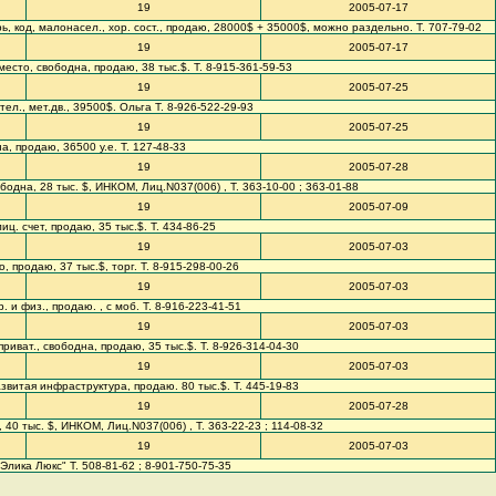
19
2005-07-17
 дверь, код, малонасел., хор. сост., продаю, 28000$ + 35000$, можно раздельно. Т. 707-79-02
19
2005-07-17
ч. место, свободна, продаю, 38 тыс.$. Т. 8-915-361-59-53
19
2005-07-25
 тел., мет.дв., 39500$. Ольга Т. 8-926-522-29-93
19
2005-07-25
на, продаю, 36500 у.е. Т. 127-48-33
19
2005-07-28
ободна, 28 тыс. $, ИНКОМ, Лиц.N037(006) , Т. 363-10-00 ; 363-01-88
19
2005-07-09
иц. счет, продаю, 35 тыс.$. Т. 434-86-25
19
2005-07-03
хо, продаю, 37 тыс.$, торг. Т. 8-915-298-00-26
19
2005-07-03
р. и физ., продаю. , с моб. Т. 8-916-223-41-51
19
2005-07-03
, приват., свободна, продаю, 35 тыс.$. Т. 8-926-314-04-30
19
2005-07-03
 развитая инфраструктура, продаю. 80 тыс.$. Т. 445-19-83
19
2005-07-28
, 40 тыс. $, ИНКОМ, Лиц.N037(006) , Т. 363-22-23 ; 114-08-32
19
2005-07-03
"Элика Люкс" Т. 508-81-62 ; 8-901-750-75-35