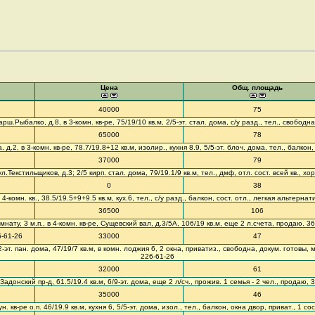
Цена
Общ. площадь
40000
75
ш.Рыбалко, д.8, в 3-комн. кв-ре, 75/19/10 кв.м, 2/5-эт. стал. дома, с/у разд., тел., свободн
65000
78
2, в 3-комн. кв-ре, 78.7/19.8+12 кв.м, изолир., кухня 8.9, 5/5-эт. блоч. дома, тел., балкон,
37000
79
ул.Текстильщиков, д.3; 2/5 кирп. стал. дома, 79/19.1/9 кв.м, тел., дмф, отл. сост. всей кв., хо
0
38
комн. кв., 38.5/19.5+9+9.5 кв.м, кух.6, тел., с/у разд., балкон, сост. отл., легкая альтерна
36500
106
нату, 3 м.п., в 4-комн. кв-ре, Сущевский вал, д.3/5А, 106/19 кв.м, еще 2 л.счета, продаю. 3
6-61-26
33000
47
-эт. пан. дома, 47/19/7 кв.м, в комн. лоджия 6, 2 окна, приватиз., свободна, докум. готовы, м
226-61-26
32000
61
донский пр-д, 61.5/19.4 кв.м, 6/9-эт. дома, еще 2 л/сч., прожив. 1 семья - 2 чел., продаю, 3
35000
46
. кв-ре о.п. 46/19.9 кв.м, кухня 6, 5/5-эт. дома, изол., тел., балкон, окна двор, приват., 1 с