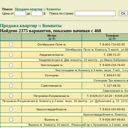
Поиск:
Продажа квартир :: Комнаты
Цена от
до
$ Поиск по строке:
Продажа квартир :: Комнаты
Найдено 2375 вариантов, показано начиная с 460
Метро
Телефон
Октябрьское Поле м.
Т. 8-901-710-62-55
Октябрьское Поле м. Комнату, 5 мин/п., ул.Мар
Академическая м.
Т. 199-71-37
Академическая м. Две комнаты, 10 мин/тр., ул.Ивана Бабушкина, д.
Текстильщики м.
Т. 8-926-216-76-63
Текстильщики м. Комнату в 3-комн. кв-ре, 5 м/п., 1-я 
Солнцево
Т. 934-67-32
Солнцево Три комнаты в 4-
Савеловская м.
Т. 127-48-33
Савеловская м. Ком
Петровско-Разумовская м.
Т. 8-926-217-20-20 ; 8-926-22
Петровско-Разумовская м. Комнату в 2-комн. кв-ре, 10 мин/тр., ул. Дубнинская, д. 22, 12/12
Красногвардейская м.
Т. 8-916-161-60-93
Красногвардейская м. Комнату, За
Выхино м.
Т. 8-926-387-96-83
Выхино м. Комнату, 10 мин/п., Рязанский пр-т, Кузьминки, в 2-комн. комун