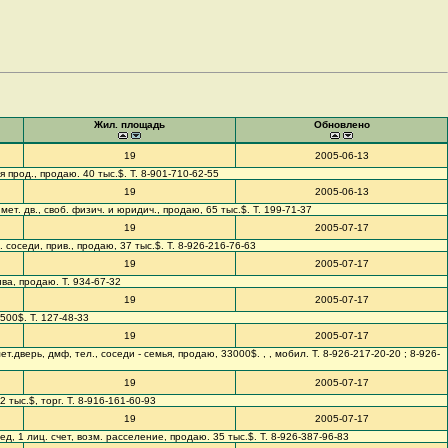
Жил. площадь
Обновлено
19
2005-06-13
ая прод., продаю. 40 тыс.$. Т. 8-901-710-62-55
19
2005-06-13
 мет. дв., своб. физич. и юридич., продаю, 65 тыс.$. Т. 199-71-37
19
2005-07-17
р. соседи, прив., продаю, 37 тыс.$. Т. 8-926-216-76-63
19
2005-07-17
тива, продаю. Т. 934-67-32
19
2005-07-17
6500$. Т. 127-48-33
19
2005-07-17
ет.дверь, дмф, тел., соседи - семья, продаю, 33000$. , , мобил. Т. 8-926-217-20-20 ; 8-926-
19
2005-07-17
2 тыс.$, торг. Т. 8-916-161-60-93
19
2005-07-17
осед, 1 лиц. счет, возм. расселение, продаю. 35 тыс.$. Т. 8-926-387-96-83