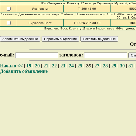
Юго-Западная м. Комнату 17 кв.м, ул.Скульптора Мухиной, в 2-ко
Ясенево м.
Т. 466-48-96
550
Ясенево м. Две комнаты в 3-комн. кв-ре, 2 м/пеш., Новоясеневский пр-т 13 к.1; 4/9-эт. пан. д
55 тыс.$. Св
Бирюлево Вост.
Т. 8-926-235-30-19
180
Бирюлево Вост. Комнату 11 кв.м в 3-комн. кв-ре, 6/9-эт. дома,
От
e-mail:
заголовок:
Начало
<<
|
19
|
20
|
21
|
22
|
23
|
24
|
25
|
26
|
27
|
28
|
29
|
30
|
31
Добавить объявление