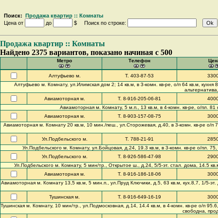
Поиск:
Продажа квартир :: Комнаты
Цена от
до
$ Поиск по строке:
Продажа квартир :: Комнаты
Найдено 2375 вариантов, показано начиная с 500
Метро
Телефон
Цен
Алтуфьево м.
Т. 403-87-53
330
Алтуфьево м. Комнату, ул.Илимская дом 2; 14 кв.м, в 3-комн. кв-ре, о/п 64 кв.м, кухня 8,
альтернатива,
Авиамоторная м.
Т. 8-916-205-06-81
400
Авиамоторная м. Комнату, 5 м.п., 13 кв.м, в 4-комн. кв-ре, о/пл. 81 к
Авиамоторная м.
Т. 8-903-157-08-75
300
Авиамоторная м. Комнату 20 кв.м, 10 мин./пеш., ул.Сторожевая, д.40, в 3-комн. кв-ре о/п 75.
Ул.Подбельского м.
Т. 788-21-91
285
Ул.Подбельского м. Комнату, ул.Бойцовая, д.24, 19.3 кв.м, в 3-комн. кв-ре о/пл. 75, к
Ул.Подбельского м.
Т. 8-926-586-47-98
290
Ул.Подбельского м. Комнату, 5 мин/тр., Открытое ш., д.24, 5/5-эт. стал. дома, 14.5 кв.м
Авиамоторная м.
Т. 8-916-186-18-06
300
Авиамоторная м. Комнату 13,5 кв.м, 5 мин.п., ул.Пруд Ключики, д.5, 63 кв.м, кух.8,7, 1/5-эт.
Тушинская м.
Т. 8-916-649-16-19
300
Тушинская м. Комнату, 10 мин/тр., ул.Подмосковная, д.14, 14.4 кв.м, в 4-комн. кв-ре о/п 95.6, 
свободна, прод