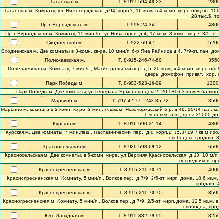
Таганская м.
Т. 8-917-594-48-23
280
Таганская м. Комнату, ул. Нижегородская, д.94, корп.2; 16 кв.м, в 4-комн. кв-ре общ.пл. 100
28 тыс.$, т
Пр-т Вернадского м.
Т. 998-24-34
480
Пр-т Вернадского м. Комнату, 15 мин./п., ул.Новаторов, д.4, 17 кв.м, 3-комн. кв-ре, 3/5-эт.
Сходненская м.
Т. 922-69-47
520
Сходненская м. Две комнаты в 3-комн. кв-ре, 10 мин/п, б-р Яна Райниса д.4, 7/9-эт. пан. дом
Полежаевская м.
Т. 8-915-246-74-60
355
Полежаевская м. Комнату, 7 мин/п., Магистральный пер. д.5, 20 кв.м, в 4-комн. кв-ре о/п 96.
дверь, домофон, приват., хор. 
Парк Победы м.
Т. 8-903-523-16-09
1300
Парк Победы м. Две комнаты, ул.Генерала Ермолова дом 2; 20.5+16.3 кв.м + балкон, в 4-
Марьино м.
Т. 797-42-77 ; 243-35-72
350
Марьино м. комната в 2-комн. кв-ре, 3 мин. пешком, Новочеркасский б-р, д.49, 10/14 пан, к
1 человек, альт, цена 35000 до
Курская м.
Т. 8-916-690-21-14
430
Курская м. Две комнаты, 7 мин.пеш., Наставнический пер., д.8, корп.1; 15.3+19.7 кв.м изол. в
свободны, продаю, 33
Красносельская м.
Т. 8-926-598-69-12
650
Красносельская м. Две комнаты, в 5-комн. кв-ре, ул.Верхняя Красносельская, д.10, 10 м/п., 7
посредников, про
Краснопресненская м.
Т. 8-915-211-70-71
400
Краснопресненская м. Комнату, 5 мин/п., Волков пер., д.7/9, 2/5-эт. кирп. дома, 18.6 кв.м, 
продаю, 4
Краснопресненская м.
Т. 8-915-211-70-70
350
Краснопресненская м. Комнату, 5 мин/п., Волков пер., д.7/9, 2/5-эт. кирп. дома, 12.5 кв.м, в 
свободна, прод
Юго-Западная м.
Т. 8-915-332-79-95
325