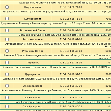
Царицыно м. Комнату в 3-комн. кв-ре, Загорьевский пр-д, д.9, 10 мин. тр., 16
Кутузовская м.
Т. 8-916-628-71-03
790
Кутузовская м. Комнату в 2-комн. кв-ре, Кутузовский пр-т, д.35, корп. 2; выс. 1/9-эт. кирп. д
Кутузовская м.
Т. 8-916-628-71-03
790
Кутузовская м. Комнату в 2-комн. кв-ре, Кутузовский пр-т, д.35, корп. 2, выс. 1/9-эт. кирп. до
Ботанический Сад м.
Т. 8-916-626-99-14
410
Ботанический Сад м. Комнату 20.5 кв.м в 3-комн. кв-ре, Лазаревый, д.22, 10 м
Автозаводская м.
Т. 8-916-618-82-68
0
Автозаводская м. Комнату, 18.3 кв.м, 10 мин.п., Симоновский вал, д.26, к.4, в 3-комн. кв-
Ната
Рязанский Пр-т м.
Т. 8-916-618-46-03
540
Рязанский Пр-т м. Комнаты две в 4-комн. кв-ре, Рязанский пр. д.45, корп.1, 4/7 эт. кирп. 
продаю. 5
Перово м.
Т. 8-916-617-38-36
0
Перово м. Две комнаты в 3-комн. кв-ре, 10 мин./п., ул.1-я Владимирская, д.16, 85/20+21 кв.м,
Царицыно м.
Т. 8-916-610-92-72
560
Царицыно м. Комнаты две (20.3+12.4) кв.м, в 3-комн. кв-ре, ул. Бирюлевская, дом 32; 6/9-
Алексеевская м.
Т. 8-916-609-49-30
330
Алексеевская м. Комнату, 3 мин/пеш., ул.Бочкова, дом 5, в 4-комн. кв-ре, 98/14.5 кв.м, кухн
Парк Культуры м.
Т. 8-916-608-40-52
0
Парк Культуры м. Комнату, в 3-комн. кв-ре, 5 мин/п, Зубовский б-р д. 16-20, 2/5 
Парк Культуры м.
Т. 8-916-608-40-52
0
Парк Культуры м. Комнату в 3-комн. кв-ре, 5 мин/п., Зубовский б-р д.16-20, 2/5 