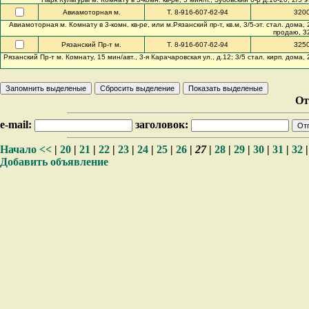
Авиамоторная м.
Т. 8-916-607-62-94
320
Авиамоторная м. Комнату в 3-комн. кв-ре, или м.Рязанский пр-т, кв.м, 3/5-эт. стал. дома, 2
продаю, 32
Рязанский Пр-т м.
Т. 8-916-607-62-94
325
Рязанский Пр-т м. Комнату, 15 мин/авт., 3-я Карачаровская ул., д.12; 3/5 стал. кирп. дома, 2
От
e-mail:
заголовок:
Начало
<<
|
20
|
21
|
22
|
23
|
24
|
25
|
26
|
27
|
28
|
29
|
30
|
31
|
32
Добавить объявление