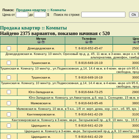
Поиск:
Продажа квартир :: Комнаты
Цена от
до
$ Поиск по строке:
Продажа квартир :: Комнаты
Найдено 2375 вариантов, показано начиная с 520
Метро
Телефон
Цен
Домодедовская м.
Т. 8-916-652-45-47
250
Домодедовская м. Комнату, 10 мин/п, Ореховый пр-д, д. 45, 11 кв.м, в 3-комн. кв-ре о.п. 65
альтернатива, домофон, тамбур 
Тушинская м.
Т. 8-916-649-16-19
300
Тушинская м. Комнату, 10 мин/тр., ул.Подмосковная, д.14, 14.4 кв.м, в 4-комн. кв-ре о/п 95.6, 
свободна, прод
Тушинская м.
Т. 8-916-649-16-19
300
Тушинская м. Комнату, 10 мин/тр, ул.Подмосковная, д.14, 14.4 кв.м, в 4-комн. кв-ре о/п 95.6, к
свободна, прод
Юго-Западная м.
Т. 8-916-644-73-25
290
Юго-Западная м. Комнату, ул.Авиаторов, д.6, кор.1, Солнцево, 15 кв.м, в 2
Маяковская м.
Т. 8-916-643-95-46
380
Маяковская м. Комнату, 10 кв.м, в 5-к.к., 1/6 эт. кирп. дома, хор. сост., об. 95, к
Кантемировская м.
Т. 8-916-641-42-29
310
Кантемировская м. Комнату в 3-комн. кв-ре, Загорьевский пр., д.9, 10 мин. тр., 16.6 к
Царицыно м.
Т. 8-916-641-42-29
300
Царицыно м. Комнату в 3-комн. кв-ре, Загорьевский пр-д, д.9, 10 мин/тр., 16.
Царицыно м.
Т. 8-916-641-42-29
300