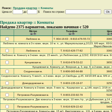
Поиск:
Продажа квартир :: Комнаты
Цена от
до
$ Поиск по строке:
Продажа квартир :: Комнаты
Найдено 2375 вариантов, показано начиная с 520
Метро
Телефон
Цен
Люблино м.
Т. 904-16-63 ; 8-910-476-55-72
330
Люблино м. комната в 3-х комн. кв-ре, 10 м. п., ул. Мариупольская д.2/123, 6/6 кирп., 83/
Мария Ивановна
Люблино м.
Т. 8-910-426-77-82
330
Люблино м. Комнату в 3-комн. кв-ре, 15 мин/п., ул.Люблинская, д.123/2, 83/18.5/10 кв.м, 6/
Кунцевская м.
Т. 8-916-678-53-22
365
Кунцевская м. Комнату, ул. Веерная, д. 3, кор. 6; в 2-комн. кв-ре,
Сходненская м.
Т. 8-906-065-94-88
360
Сходненская м. Комнату, 5 мин/п., в 2-комн. кв-ре, ул.Свободы, д.45, 44/18.8/6 кв.м, 9/9-э
Домодедовская м.
Т. 8-903-135-18-37
325
Домодедовская м. Комнату в 3-комн. кв-ре, 5 мин.тр., Каширское ш., д.146, корп.1, 2/16-эт.
3250
Петровско-Разумовская м.
Т. 8-903-233-92-79
510
Петровско-Разумовская м. Две комнаты в 3-комн. кв-ре, 10 мин./тр., ул.Дубнинская, д.14, ко
продаю, 5
Петровско-Разумовская м.
Т. 8-916-929-22-42
540
Петровско-Разумовская м. Комнаты две, 15 м/т, Дмитровское ш., 131, в 3-комн. кв-ре, 56/