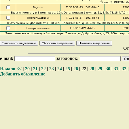
35 тыс. $, ИНКОМ, Ли
Вднх м.
Т. 363-32-23 ; 542-38-40
350
Вднх м. Комнату в 3-комн. кв-ре, 15п, Останкинская 1-я ул., д. 21, 3/5к, 73/18.4/7.2
Текстильщики м.
Т. 101-48-47 ; 101-48-46
530
Текстильщики м. две комнаты , 10 м.п., Волжский б-р, д.28, 2/5к, 97/18+15,4/9,5 кв.м, с
Тимирязевская м.
Т. 8-915-421-44-62
320
Тимирязевская м. Комнату в 3-комн. кв-ре, 7 мин/п, ул.Добролюбова, д.23; 1/5-эт. кирп. 
От
e-mail:
заголовок:
Начало
<<
|
20
|
21
|
22
|
23
|
24
|
25
|
26
|
27
|
28
|
29
|
30
|
31
|
32
Добавить объявление