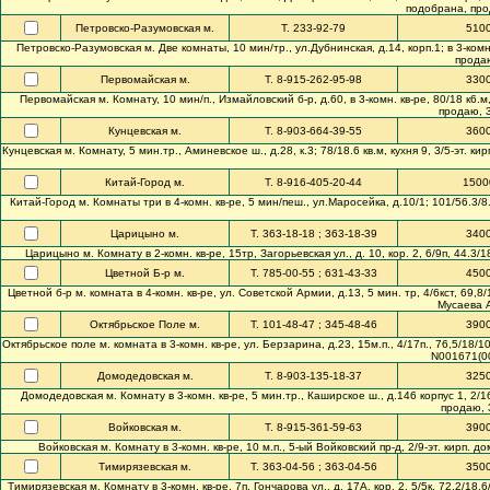
подобрана, прод
Петровско-Разумовская м.
Т. 233-92-79
510
Петровско-Разумовская м. Две комнаты, 10 мин/тр., ул.Дубнинская, д.14, корп.1; в 3-комн. к
продаю
Первомайская м.
Т. 8-915-262-95-98
330
Первомайская м. Комнату, 10 мин/п., Измайловский б-р, д.60, в 3-комн. кв-ре, 80/18 к6.м, ку
продаю, 3
Кунцевская м.
Т. 8-903-664-39-55
360
Кунцевская м. Комнату, 5 мин.тр., Аминевское ш., д.28, к.3; 78/18.6 кв.м, кухня 9, 3/5-эт. кир
Китай-Город м.
Т. 8-916-405-20-44
1500
Китай-Город м. Комнаты три в 4-комн. кв-ре, 5 мин/пеш., ул.Маросейка, д.10/1; 101/56.3/8.4
Царицыно м.
Т. 363-18-18 ; 363-18-39
340
Царицыно м. Комнату в 2-комн. кв-ре, 15тр, Загорьевская ул., д. 10, кор. 2, 6/9п, 44.3
Цветной Б-р м.
Т. 785-00-55 ; 631-43-33
450
Цветной б-р м. комната в 4-комн. кв-ре, ул. Советской Армии, д.13, 5 мин. тр, 4/6кст, 69,
Мусаева А
Октябрьское Поле м.
Т. 101-48-47 ; 345-48-46
390
Октябрьское поле м. комната в 3-комн. кв-ре, ул. Берзарина, д.23, 15м.п., 4/17п., 76,5/18/1
N001671(00
Домодедовская м.
Т. 8-903-135-18-37
325
Домодедовская м. Комнату в 3-комн. кв-ре, 5 мин.тр., Каширское ш., д.146 корпус 1, 2/16
продаю, 
Войковская м.
Т. 8-915-361-59-63
390
Войковская м. Комнату в 3-комн. кв-ре, 10 м.п., 5-ый Войковский пр-д, 2/9-эт. кирп. дом
Тимирязевская м.
Т. 363-04-56 ; 363-04-56
350
Тимирязевская м. Комнату в 3-комн. кв-ре, 7п, Гончарова ул., д. 17А, кор. 2, 5/5к, 72.2/1