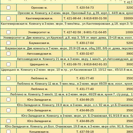
Т. 417
Орехово м.
Т. 420-54-73
320
Орехово м. Комнату, в 2-комн. кв-ре, Ореховый б-р, д.39, корп.1, 44/9 кв.м, кухня
Кантемировская м.
Т. 421-98-44 ; 8-916-930-31-56
33000
Кантемировская м. Комнату в 3-комн. кв-ре, 5 мин/пеш., ул.Кантемировская, д.18, корп.3; 5/14
Университет м.
Т. 427-82-58 ; 8-901-711-04-85
1000
Университет м. Две комнаты, ул.Крупской, д.8, кор.3, 5/9 эт. кирп. дома, 15+18 кв.м, изол.
Бауманская м.
Т. 430-17-04
520
Бауманская м. Две комнаты в 7-комн. кв-ре, 20.9+26 кв.м, общ.160, 6/6-эт. дома, перспе
Автозаводская м.
Т. 430-32-67
390
Автозаводская м. Комнату 21 кв.м, в 3-комн. кв-ру, 1 мин/п., ул.Автозаводская, д
Царицыно м.
Т. 431-08-70 ; 8-916-842-91-33
300
Царицыно м. Комнату в 2-комн. кв-ре, 10 м.тр., ул.Касимовская 13, 10/12 пан., 45/10.8 кв.м, к
Люблино м.
Т. 431-77-40
350
Люблино м. Комнату 11 кв.м, 5 мин.пеш., в 2-комн. кв-ре 46/29 кв.м, изол., кухня 
Люблино м.
Т. 431-77-40
350
Люблино м. Комнату, 5 мин/п, 11 кв.м, в 2-комн. кв-ре, 46/29 кв.м, кухня 7, с/у разд.,
Юго-Западная м.
Т. 434-86-25
350
Юго-Западная м. Комнату, 19.8 кв.м, в 3-комн. кв-ре, о.п. 92 кв.м, ул.Б.Очаковская,
Юго-Западная м.
Т. 434-86-25
350
Юго-Западная м. Комнату, в 3-комн. кв-ре, ул. Б.Очаковская, 91.9/19.8 кв.м, 
Юго-Западная м.
Т. 434-86-25
350
Юго-Западная м. Комнату, ул.Бол. Очаковская, 19.8 кв.м, в 3-комн. кв-ре о/пл. 91.9, бал
Кунцевская м.
Т. 437-59-18
380