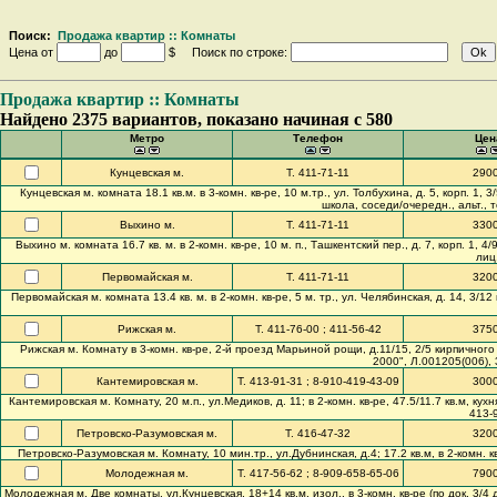
Поиск:
Продажа квартир :: Комнаты
Цена от
до
$ Поиск по строке:
Продажа квартир :: Комнаты
Найдено 2375 вариантов, показано начиная с 580
Метро
Телефон
Цен
Кунцевская м.
Т. 411-71-11
290
Кунцевская м. комната 18.1 кв.м. в 3-комн. кв-ре, 10 м.тр., ул. Толбухина, д. 5, корп. 1, 3/
школа, соседи/очередн., альт., 
Выхино м.
Т. 411-71-11
330
Выхино м. комната 16.7 кв. м. в 2-комн. кв-ре, 10 м. п., Ташкентский пер., д. 7, корп. 1, 4/
лиц
Первомайская м.
Т. 411-71-11
320
Первомайская м. комната 13.4 кв. м. в 2-комн. кв-ре, 5 м. тр., ул. Челябинская, д. 14, 3/12
Рижская м.
Т. 411-76-00 ; 411-56-42
375
Рижская м. Комнату в 3-комн. кв-ре, 2-й проезд Марьиной рощи, д.11/15, 2/5 кирпичног
2000", Л.001205(006), 3
Кантемировская м.
Т. 413-91-31 ; 8-910-419-43-09
300
Кантемировская м. Комнату, 20 м.п., ул.Медиков, д. 11; в 2-комн. кв-ре, 47.5/11.7 кв.м, кухня
413-9
Петровско-Разумовская м.
Т. 416-47-32
320
Петровско-Разумовская м. Комнату, 10 мин.тр., ул.Дубнинская, д.4; 17.2 кв.м, в 2-комн. кв
Молодежная м.
Т. 417-56-62 ; 8-909-658-65-06
790
Молодежная м. Две комнаты, ул.Кунцевская, 18+14 кв.м, изол., в 3-комн. кв-ре (по док. 3/4 