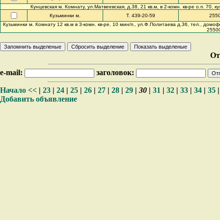
Кунцевская м. Комнату, ул.Матвеевская, д.38, 21 кв.м, в 2-комн. кв-ре о.п. 70, к
Кузьминки м.
Т. 439-20-59
255
Кузьминки м. Комнату 12 кв.м в 3-комн. кв-ре, 10 мин/п., ул.Ф.Политаева д.36, тел., домо
25500
От
e-mail:
заголовок:
Начало
<<
|
23
|
24
|
25
|
26
|
27
|
28
|
29
|
30
|
31
|
32
|
33
|
34
|
35
Добавить объявление