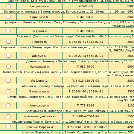
Фрунзенская м. Комнату в 2-комн. кв-ре, 7п, Пуговишников пер., д. 15/6, 1/5к, 61.4/17
Кунцевская м.
785-00-55
330
Кунцевская м. комната в 3-комн. кв-ре, ул. Беловежская, д. 21, 10 мин., тр., 2/9 пан., 66
Царицыно м.
Т. 329-83-38
350
Царицыно м. Комнату, 17.1 кв.м, в 2-к.к., 10 мин/тр., Загорьевский пр-д, д.5, к.1, 6/12 эт. 
чистая продажа
Рижская м.
Т. 358-50-92
0
Рижская м. Две комнаты в 3-комн. кв-ре, Сущевский Вал, 66, 6/9-эт. кирп. дома, 6
Перово м.
Т. 363-01-71 ; 363-01-73
350
Перово м. Комнату в 3-комн. кв-ре, 10п, Новогиреевская ул., д. 4, кор. 1, 2/8к, 77.1/17/9, 
$, ИНКОМ, Лиц.N0
Динамо м.
Т. 925-22-84 ; 658-07-21
350
Динамо м. Комнату в 3-комн. кв-ре, 5 м.п., ул.Верхняя Масловка, д.22, 3/8 к
Маяковская м.
Т. 682-40-02
600
Маяковская м. Комнату в 4-комн. кв-ре, ул.3-я Тверская-Ямская, д.12, 3/6-эт. кирп. дома, 98
пот. 3.20 м, в норм.
Люблино м.
Т. 8-915-288-01-93
280
Люблино м. Комнату, 5 мин/тр., ул.Совхозная; в 3-комн. кв-ре, 17 кв.м, 1/12-эт.
Бауманская м.
Т. 363-04-30 ; 363-04-31
350
Бауманская м. Комнату в 3-комн. кв-ре, 15п, Налесный пер., д. 9/11, 1/4к, 66/17/8.5, 
Лиц.N037(00
Алтуфьево м.
Т. 777-33-97
310
Алтуфьево м. комнату в 3-комн. кв-ре, ул. Корнейчука, д.24, 4/12п, 65,2/
Красногвардейская м.
Т. 8-905-782-61-94
350
Красногвардейская м. Комнату, 7 м.п., Ореховый б-р, д. 49, корп. 3; в 2-комн. кв-ре 4
Красные Ворота м.
Т. 975-39-61 ; 8-903-110-38-25
420
Красные Ворота м. Комнату, 3 мин/п, Орликов пер., д. 6; в 3-комн. кв-ре, 5/5-э