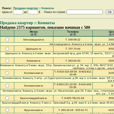
Поиск:
Продажа квартир :: Комнаты
Цена от
до
$ Поиск по строке:
Продажа квартир :: Комнаты
Найдено 2375 вариантов, показано начиная с 580
Метро
Телефон
Цен
Автозаводская м.
Т. 348-58-22
330
Автозаводская м. Комнату в 4-комн. кв-ре, ул. 1-я М
Царицыно м.
Т. 707-70-44
305
Царицыно м. Комнату в 2-комн. кв-ре, Загорьевский пр-д, дом 37/30, 15 мин/тр., 52/17.1 к
3
Киевская м.
Т. 363-04-33
330
Киевская м. Комнату в 5-комн. кв-ре, 15тр, Кременчугская ул., д. 34, кор. 2, 3/5к, 96/17.5
свободна, готова к сделке., альт
Т. 8-916-324-58-59 ; 8-903-811-
Коломенская м.
310
24-48
Коломенская м. Комнату, 5 м/тр., ул.Судостроительная, д.38, кор.1; в 4-комн. кв-ре, 5/5 эт
324-5
Т. 8-903-151-20-56 ; 8-916-406-
Коломенская м.
8
03-39
Коломенская м. Комнату, в 3-комн. кв-ре, ул. Нагатинская, дом 26, 5 мин. пеш., стеклопак
ытс. у.е. , Т. 
Красногвардейская м.
Т. 8-905-782-61-94
355
Красногвардейская м. Комнату, 5 мин.п., Ореховый б-р, д.49, корп.3; в 2-комн. кв-ре 45,6/17
Фрунзенская м.
Т. 363-18-18 ; 925-01-71
410