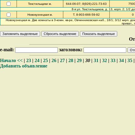
Текстильщики м.
644-06-07; 8(926)-221-73-63
750
8-я ул. Текстильщиков, д. 13, корп. 2; 1/2
Новокузнецкая м.
Т. 8-903-666-59-92
0
Новокузнецкая м. Две комнаты в 3-комн. кв-ре, Овчинниковская наб., 18/1; 3/12 кирп. дома,
приват., 
От
e-mail:
заголовок:
Начало
<<
|
23
|
24
|
25
|
26
|
27
|
28
|
29
|
30
|
31
|
32
|
33
|
34
|
35
Добавить объявление