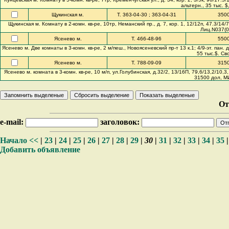
альтерн., 35 тыс. 
Щукинская м.
Т. 363-04-30 ; 363-04-31
350
Щукинская м. Комнату в 2-комн. кв-ре, 10тр, Неманский пр., д. 7, кор. 1, 12/12п, 47.3/14
Лиц.N037(00
Ясенево м.
Т. 466-48-96
550
Ясенево м. Две комнаты в 3-комн. кв-ре, 2 м/пеш., Новоясеневский пр-т 13 к.1; 4/9-эт. пан. д
55 тыс.$. Св
Ясенево м.
Т. 788-09-09
315
Ясенево м. комната в 3-комн. кв-ре, 10 м/п, ул.Голубинская, д.32/2, 13/16П, 79,6/13,2/10
31500 дол, МИ
От
e-mail:
заголовок:
Начало
<<
|
23
|
24
|
25
|
26
|
27
|
28
|
29
|
30
|
31
|
32
|
33
|
34
|
35
Добавить объявление