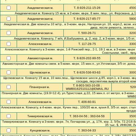
Академическая м.
Т. 8-926-211-15-26
450
Академическая м. Комнату 15 кв.м, в 2-комн. кв-ре, 8 мин. пеш., ул. Ферсмана, д.1 
Академическая м.
Т. 8-926-217-85-77
580
Академическая м. Две комнаты 10 м/тр., в 3-комн. кв-ре, Нагорная ул. 16, корп.2, возм. изол
двор, после ремонта, зелено, д
Академическая м.
Т. 500-26-71
320
Академическая м. Комнату, 7 м/п, И.Бабушкина, д. 2, кор. 2, в 3-комн. кв-ре, 1/5-эт.
Алексеевская м.
Т. 117-28-75
330
Алексеевская м. Комнату в 3-комн. кв-ре, 1-й Рижский пер., 2-1, 19.1 кв.м, в 3-комн. кв-ре 
Сокольники, своб., про
Авиамоторная м.
Т. 8-926-202-99-55
460
Авиамоторная м. Две комнаты смеж. в 5-комн. кв-ре, 15 мин.п., ул.Ухтомская, 3/5-эт. дома, (
Щелковская м.
Т. 8-926-536-93-63
300
Щелковская м. Комнату 15 кв.м, 10 мин.пеш., Щелковское шоссе д.85, корп.1, в 3-комн. кв-р
соседка, перспектива выкупа второй комн
Т. 8-903-563-10-08 ;
Планерная м.
520
WW89162510112@EMAIL.RU
Планерная м. Две комнаты, (19.9+12.4), ул.Туристская, д.22, 15 мин.п. от метро, в 3-комн.
WW89
Алексеевская м.
Т. 406-60-91
350
Алексеевская м. Комнату, в 4-комн. кв-ре, Кучин пер., 100/20 кв.м, кухня 8, 3/5-эт. кирп. с
продаю
Тимирязевская м.
Т. 363-04-56 ; 363-04-56
350
Тимирязевская м. Комнату в 3-комн. кв-ре, 7п, Гончарова ул., д. 17А, кор. 2, 5/5к, 72.2/1
35 тыс. $, ИНКОМ, Ли
Кунцевская м.
Т. 363-04-33
350
Кунцевская м. Комнату в 5-комн. кв-ре, 7тр, Кременчугская ул., д. 34, кор. 2, 3/5к, 96/17