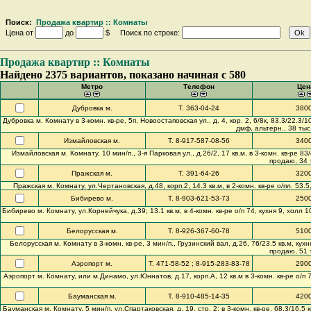
Поиск:
Продажа квартир :: Комнаты
Цена от
до
$ Поиск по строке:
Продажа квартир :: Комнаты
Найдено 2375 вариантов, показано начиная с 580
Метро
Телефон
Цен
Дубровка м.
Т. 363-04-24
380
Дубровка м. Комнату в 3-комн. кв-ре, 5п, Новоостаповская ул., д. 4, кор. 2, 6/8к, 83.3/2
дмф, альтерн., 38 тыс
Измайловская м.
Т. 8-917-587-08-56
340
Измайловская м. Комнату, 10 мин/п., 3-я Парковая ул., д.26/2, 17 кв.м, в 3-комн. кв-ре 83/4
продаю, 34 т
Пражская м.
Т. 391-64-26
320
Пражская м. Комнату, ул.Чертановская, д.48, корп.2, 14.3 кв.м, в 2-комн. кв-ре о/пл. 53.
Бибирево м.
Т. 8-903-621-53-73
250
Бибирево м. Комнату, ул.Корнейчука, д.39; 13.1 кв.м, в 4-комн. кв-ре о/п 74, кухня 9, холл 
Белорусская м.
Т. 8-926-367-60-78
510
Белорусская м. Комнату в 3-комн. кв-ре, 3 мин/п., Грузинский вал, д.26, 76/23.5 кв.м, кухня 
продаю, 51 т
Аэропорт м.
Т. 471-58-52 ; 8-915-283-83-78
290
Аэропорт м. Комнату, или м.Динамо, ул.Юннатов, д.17, корп.А, 12 кв.м в 3-комн. кв-ре о/п 78.7
Бауманская м.
Т. 8-910-485-14-35
420
Бауманская м. Комнату, 5 мин/п, ул.Спартаковская, д. 19, стр. 2; в 3-комн. кв-ре, 68.3/16.5 к