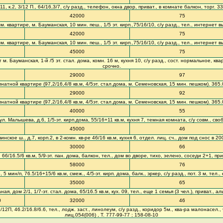
11, к.2, 3/12 П., 64/16,3/7, с/у разд., телефон, окна двор, приват., в комнате балкон, торг. 3
42000
75
. квартире, м. Бауманская, 10 мин. пеш., 1/5 эт. кирп.,75/16/10, с/у разд., тел., интернет 
42000
75
. квартире, м. Бауманская, 10 мин. пеш., 1/5 эт. кирп.,75/16/10, с/у разд., тел., интернет 
45000
75
 Бауманская, 1-й /5 эт. стал. дома, комн. 16 м, кухня 10, с/у разд., сост. нормальное, ква
срочно.
29000
97
натной квартире (97,2/16,4/8 кв.м, 4/5эт. стал.дома, м. Семеновская, 15 мин. пешком). 365
29000
92
натной квартире (97,2/16,4/8 кв.м, 4/5эт. стал.дома, м. Семеновская, 15 мин. пешком). 365
40000
55
ул. Малышева, д.6, 1/5-эт. кирп.дома, 55/16+11 кв.м, кухня 7, темная комната, с/у совм., сво
45000
46
кое ш., д.7, корп.2, в 2-комн. кв-ре 46/16 кв.м, кухня 6, отдел. лиц. сч., дом под снос в 20
30000
66
 66/16.5/6 кв.м, 5/9-эт. пан. дома, балкон, тел., дом во дворе, тихо, зелено, соседи 2+1, п
58000
76
мин/п, 76.5/16+15/6 кв.м, смеж., 4/5-эт. кирп. дома, балк., эркер, с/у разд., пот. 3 м, тел.
35000
65
ная, дом 2/1, 1/7-эт. стал. дома, 65/16.5 кв.м, кух. 09, тел., еще 1 семья (3 чел.), приват.,
0
32000
46
, 7/12П, 46.2/16.8/6.6, тел., лодж. заст., линолеум, с/у разд., коридор 5м., ква-ра малонас
лиц.054(006) , Т. 777-99-77 ; 158-08-10