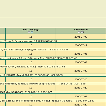
Жил. площадь
Обновлено
16
2005-07-09
аю, 35 тыс.$. (звон. с сотового) Т. 8-926-579-48-30
16
2005-07-17
онт, пот. 3.20, свободна, продаю. 35000$. Т. 8-926-574-42-48
16
2005-07-06
сноса, свободная, 38 тыс. $ Гильдия Лиц. N 077/02 (006) Т. 101-01-42
16
2005-07-03
свободна, тел., продаю, 32 тыс.$. Торг. Т. 8-926-176-97-63
16
2005-07-08
тыс. $, ИНКОМ, Лиц.N037(006) , Т. 363-99-63 ; 680-59-85
16
2005-07-25
ета, свободна, 33 тыс. $, ИНКОМ, Лиц.N037(006) , Т. 363-04-33 ; 300-78-75
16
2005-07-08
КОМ, Лиц.N037(006) , Т. 363-18-18 ; 363-16-35
16
2005-07-07
жа, окна двор, зелено, свободна физ. и юрид., продаю. 32 тыс.$. Т. 8-909-654-22-67
16
2005-07-28