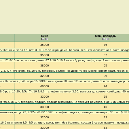
Цена
Общ. площадь
35000
76
/16/8 кв.м, холл 16, пот. 3.00, 3/5-эт. кирп. дома, балкон, тел., стеклопакет, отл. сост., прод
35000
87
, 17, 8/10-эт. кирп. стал. дома, 87.9/16.5/10.9 кв.м, с/у разд., лифт, еще 2 лиц. счета, рем
38000
65
 2/3, к. 4, 5/5 кирп., 65/16/7,5, телефон, балкон, ок-двор, тихое место, рядом храм, персп. 
32000
99
ая Парковая, д.48, корп.15, 99/16 кв.м, кухня 10, выс.1/5-эт. кирп. дома, 2 л.сч., окна/двор, 
5
40000
74
й б-р, д. 16-20, 2/5с, 74/16.7/8.6, телефон, потолки 3.20, выписка до сделки, свободна, 40 
5
33000
65
10п, 65.6/16.2/7, телефон, лоджия, лоджия в комнате, не требует ремонта, еще 2 лицевых сч
5
33000
46
ченская ул., д. 23, 4/12п, 46.8/16.5/7, телефон, лоджия, окна-двор, альтерн., 33 тыс. $, ИН
32000
83
16,5 кв.м, кухня 8,5, 4/5-эт. кирп. дома, тел., без балкона, соседи 1 семья, первичн. прода
0
33000
64