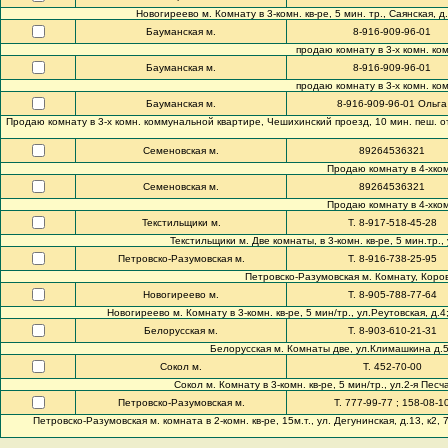
Новогиреево м. Комнату в 3-комн. кв-ре, 5 мин. тр., Саянская, д.
Бауманская м.
8-916-909-96-01
продаю комнату в 3-х комн. комм
Бауманская м.
8-916-909-96-01
продаю комнату в 3-х комн. комм
Бауманская м.
8-916-909-96-01 Ольга
Продаю комнату в 3-х комн. коммунальной квартире, Чешихинский проезд, 10 мин. пеш. от м.
Семеновская м.
89264536321
Продаю комнату в 4-хком
Семеновская м.
89264536321
Продаю комнату в 4-хком
Текстильщики м.
Т. 8-917-518-45-28
Текстильщики м. Две комнаты, в 3-комн. кв-ре, 5 мин.тр., 
Петровско-Разумовская м.
Т. 8-916-738-25-95
Петровско-Разумовская м. Комнату, Коровинс
Новогиреево м.
Т. 8-905-788-77-64
Новогиреево м. Комнату в 3-комн. кв-ре, 5 мин/тр., ул.Реутовская, д.4;
Белорусская м.
Т. 8-903-610-21-31
Белорусская м. Комнаты две, ул.Климашкина д.5, 5 
Сокол м.
Т. 452-70-00
Сокол м. Комнату в 3-комн. кв-ре, 5 мин/тр., ул.2-я Песча
Петровско-Разумовская м.
Т. 777-99-77 ; 158-08-1
Петровско-Разумовская м. комната в 2-комн. кв-ре, 15м.т., ул. Дегунинская, д.13, к2