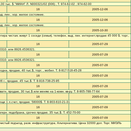
3,00 тыс. $."МИАН" Л. N000321/02 (006) , Т. 974-62-02 ; 974-62-00
16
2005-12-06
выд. лин., хор. жилое состояние.
16
2005-12-06
выд. лин., хор. жилое состояние.
16
2005-10-30
ртира чистая, живут 1 соседи (семья), телефон, выд. лин. интернет,продаю 45 000 $, торг.,
16
2005-07-29
.0310. или 8926.4536321.
16
2005-07-29
.0310. или 8926.4536321.
16
2005-07-28
бодна, продаю, 40 тыс.$, торг. , мобил. Т. 8-917-518-45-28
16
2005-07-28
06 г., продаю. 45 тыс.$. Т. 8-916-738-25-95
16
2005-07-28
риватн, продаю, 30 тыс.$ или меняю на 1-комн. кв-ру. Т. 8-905-788-77-64
16
2005-07-28
, еще 1 л.счет, продаю. 58000$. Т. 8-903-610-21-31
16
2005-07-09
 альтерн. подобрана, срочно продаю. 35 тыс.$. Т. 452-70-00
16
2005-07-09
ел., чистый подъезд, разв. инфраструктура, Альтернатива. Цена 32000 дол. Торг. МИЭЛЬ