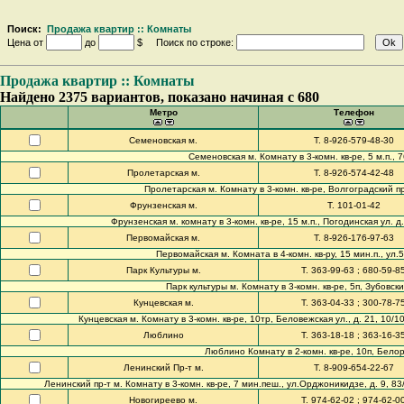
Поиск:
Продажа квартир :: Комнаты
Цена от
до
$ Поиск по строке:
Продажа квартир :: Комнаты
Найдено 2375 вариантов, показано начиная с 680
Метро
Телефон
Семеновская м.
Т. 8-926-579-48-30
Семеновская м. Комнату в 3-комн. кв-ре, 5 м.п., 76
Пролетарская м.
Т. 8-926-574-42-48
Пролетарская м. Комнату в 3-комн. кв-ре, Волгоградский пр-т
Фрунзенская м.
Т. 101-01-42
Фрунзенская м. комнату в 3-комн. кв-ре, 15 м.п., Погодинская ул. д.
Первомайская м.
Т. 8-926-176-97-63
Первомайская м. Комната в 4-комн. кв-ру, 15 мин.п., ул.5-
Парк Культуры м.
Т. 363-99-63 ; 680-59-8
Парк культуры м. Комнату в 3-комн. кв-ре, 5п, Зубовски
Кунцевская м.
Т. 363-04-33 ; 300-78-7
Кунцевская м. Комнату в 3-комн. кв-ре, 10тр, Беловежская ул., д. 21, 10/
Люблино
Т. 363-18-18 ; 363-16-3
Люблино Комнату в 2-комн. кв-ре, 10п, Белоре
Ленинский Пр-т м.
Т. 8-909-654-22-67
Ленинский пр-т м. Комнату в 3-комн. кв-ре, 7 мин.пеш., ул.Орджоникидзе, д. 9, 83/
Новогиреево м.
Т. 974-62-02 ; 974-62-0