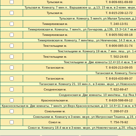
Тульская м.
Т. 8-909-661-69-69
Тульская м. Комнату, 7 мин.п., Варшавское ш., д.13; 15 кв.м, в 2-комн. кв-ре,
Тульская м.
Т. 8-915-239-12-72
Тульская м. Комнату, 5 мин/п, ул.Малая Тульская, д.2/
Тимирязевская м.
Т. 240-13-51
Тимирязевская м. Комнаты, 7 мин/п., ул.Гончарова, д.13Б, 15.3+14.7 кв.м, 
Тимирязевская м.
Т. 8-905-592-68-18
Тимирязевская м. Комнату, 7 мин/пеш., ул.Немчинова; 14.3 кв.м, в 3
Текстильщики м.
Т. 8-906-085-31-74
Текстильщики м. Комнату 19 кв.м, 7 мин. пеш., ул. 1-я 
Текстильщики м.
Т. 502-24-93
Текстильщики м. Две комнаты 12.4+10.4 кв.м, 5 мин
Таганская м.
Т. 8-926-213-09-05
Таганская м. Комнату, Гонча
Таганская м.
Т. 8-916-433-89-37
Таганская м. Комнату 21, 10 мин.п., в 3-комн. кв-ре, ул.Новохохлов
Сходненская м.
Т. 922-69-47
Сходненская м. Две комнаты, 10 мин/пеш., б-р Яна Рай
Красносельская м.
Т. 8-926-598-69-12
Красносельская м. Две комнаты, 7 мин/п, ул.Верх.Красносельская, д.10; 14.6+11.3 кв.м, в 5-
Сокольники м.
Т. 268-07-23
Сокольники м. Комнату в 3-комн. кв-ре, ул.Матросская Тишина, д.19, к.3,
Сокол м.
Т. 754-76-92
Сокол м. Комнату 18.4 кв.м в 3-комн. кв-ре, ул.Новопесчаная, д.20, общ.пл