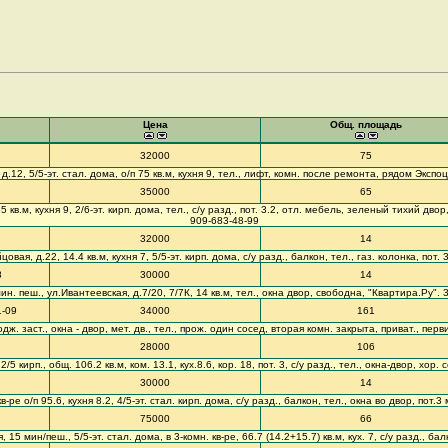
Цена
Общ. площадь
32000
75
д.12, 5/5-эт. стал. дома, о/п 75 кв.м, кухня 9, тел., лифт, комн. после ремонта, рядом Эксп
35000
65
5 кв.м, кухня 9, 2/6-эт. кирп. дома, тел., с/у разд., пот. 3.2, отл. мебель, зеленый тихий дв
909-683-48-99
32000
14
вая, д.22, 14.4 кв.м, кухня 7, 5/5-эт. кирп. дома, с/у разд., балкон, тел., газ. колонка, пот. 
8
30000
14
мин. пеш., ул.Ивантеевская, д.7/20, 7/7К, 14 кв.м, тел., окна двор, свободна, "Квартира.Ру".
1-09
34000
161
дж. заст., окна - двор, мет. дв., тел., прож. один сосед, вторая комн. закрыта, приват., перв
28000
106
5 кирп., общ. 106.2 кв.м, ком. 13.1, кух.8.6, кор. 18, пот. 3, с/у разд., тел., окна-двор, хор.
30000
14
-ре о/п 95.6, кухня 8.2, 4/5-эт. стал. кирп. дома, с/у разд., балкон, тел., окна во двор, пот.
75000
66
 мин/пеш., 5/5-эт. стал. дома, в 3-комн. кв-ре, 66.7 (14.2+15.7) кв.м, кух. 7, с/у разд., ба