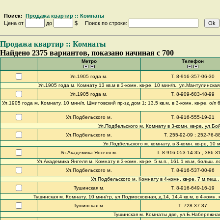
Поиск:
Продажа квартир :: Комнаты
Цена от
до
$ Поиск по строке:
Продажа квартир :: Комнаты
Найдено 2375 вариантов, показано начиная с 700
Метро
Телефон
Ул.1905 года м.
Т. 8-916-357-06-30
Ул.1905 года м. Комнату 13 кв.м в 3-комн. кв-ре, 10 мин/п., ул.Мантулинская 
Ул.1905 года м.
Т. 8-909-683-48-99
Ул.1905 года м. Комнату, 10 мин/п, Шмитовский пр-зд дом 1; 13.5 кв.м, в 3-комн. кв-ре, о/п 6
Ул.Подбельского м.
Т. 8-916-555-19-21
Ул.Подбельского м. Комнату в 3-комн. кв-ре, ул.Бойцо
Ул.Подбельского м.
Т. 255-92-09 ; 252-76-8
Ул.Подбельского м. комнату, в 3-комн. кв-ре, 10 
Ул.Академика Янгеля м.
Т. 8-916-053-14-35 ; 386-3
Ул.Академика Янгеля м. Комнату в 3-комн. кв-ре, 5 м.п., 161.1 кв.м, больш. ло
Ул.Подбельского м.
Т. 8-916-537-00-96
Ул.Подбельского м. Комнату в 4-комн. кв-ре, 7 м.пеш., 2/
Тушинская м.
Т. 8-916-649-16-19
Тушинская м. Комнату, 10 мин/тр, ул.Подмосковная, д.14, 14.4 кв.м, в 4-комн. кв
Тушинская м.
Т. 728-37-37
Тушинская м. Комнаты две, ул.Б.Набережная, 15