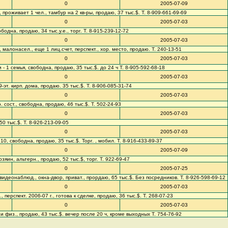
0
2005-07-09
чет, проживает 1 чел., тамбур на 2 кв-ры, продаю, 37 тыс.$. Т. 8-909-661-69-69
0
2005-07-03
вободна, продаю, 34 тыс.у.е., торг. Т. 8-915-239-12-72
0
2005-07-03
а, малонасел., еще 1 лиц.счет, перспект., хор. место, продаю. Т. 240-13-51
0
2005-07-03
и - 1 семья, свободна, продаю, 35 тыс.$. до 24 ч Т. 8-905-592-68-18
0
2005-07-03
/9-эт. кирп. дома, продаю. 35 тыс.$. Т. 8-906-085-31-74
0
2005-07-03
р. сост., свободна, продаю, 46 тыс.$. Т. 502-24-93
0
2005-07-03
50 тыс.$. Т. 8-926-213-09-05
0
2005-07-03
я 10, свободна, продаю, 35 тыс.$. Торг. , мобил. Т. 8-916-433-89-37
0
2005-07-09
озяин, альтерн., продаю, 52 тыс.$, торг. Т. 922-69-47
0
2005-07-25
н, видеонаблюд., окна-двор, приват., прордаю, 65 тыс.$. Без посредников. Т. 8-926-598-69-12
0
2005-07-03
., перспект. 2006-07 г., готова к сделке, продаю, 36 тыс.$. Т. 268-07-23
0
2005-07-03
д. и физ., продаю, 43 тыс.$. вечер после 20 ч, кроме выходных Т. 754-76-92