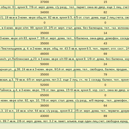
37000
15
 общ.пл. 61, кухня 9, 7/9-эт. кирп. дома, с/у разд., тел., паркет, окна во двор, еще 1 лиц. с
34000
82
1; 19 кв.м в 3-комн. кв-ре общ.пл. 82 кв.м, кухня 9.5, 4/5-эт. стал. дома, еще 2 лиц.счета, с
0
0
в 4-комн. кв-ре о/пл. 99, кухня 10, 2/5-эт. кирп. стал. дома, без балкощна, тел., газ. колонк
35000
14
-комн. кв-ре о/п 83, кухня 7, 3/8-эт. кирп. дома, тел., б/балкона, окна-двор, домофон, сосед
35000
43
Текстильщиков, д. 4; в 2-комн. кв-ре, общ. пл. 43.5 кв.м, кухня 6.5, тел., паркет, отл. сост., 2
46000
69
/п, ул.Люблинская, д.23; в 3-комн. кв-ре о/п 69 кв.м, кухня 9, 1/9-эт. дома, без балкона, хо
50000
24
рная ул., д.38; 24 кв.м в 3-комн. кв-ре, 9/14-эт. кирп. дома, тел., свободна, балкон, продаю, 
35000
79
ская, д.3, 79 кв.м, 4/5-эт. кирп.дома, пот.3.2, еще 2 лиц. сч., по 1 соседу, балкон, тел., кухн
52000
0
ниса, д.4, в 3-комн. кв-ре, 7/9-эт. пан. дома, 15+9 кв.м, кухня 6, хор. сост., окна во двор, х
65000
0
комн. кв-ре о/пл. 92, кух. 10, 7/8-эт. кирп. стал. дома, с/у разд., ж/б перекр., тел., домофо
36000
64
 10 м.п., 16 кв.м, о/пл. 64 кв.м, с/у разд., кухня 8.2, 2/5-эт. кирп. дома, тел., первичн. докум
43000
89
. 89.7 кв.м, 2/8-эт. кирп. дома, пот. 3.2 м, пакет, альков, еще один лиц.счет, свободна юри