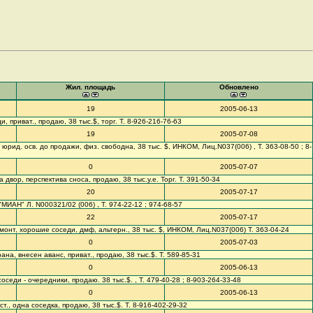
Жил. площадь
Обновлено
19
2005-06-13
ди, приват., продаю, 38 тыс.$, торг. Т. 8-926-216-76-63
19
2005-07-08
, юрид. осв. до продажи, физ. свободна, 38 тыс. $, ИНКОМ, Лиц.N037(006) , Т. 363-08-50 ; 8-
0
2005-07-07
кна двор, перспектива сноса, продаю, 38 тыс.у.е. Торг. Т. 391-50-34
20
2005-07-17
."МИАН" Л. N000321/02 (006) , Т. 974-22-12 ; 974-68-57
22
2005-07-17
ремонт, хорошие соседи, дмф, альтерн., 38 тыс. $, ИНКОМ, Лиц.N037(006) Т. 363-04-24
0
2005-07-03
рана, внесен аванс, приват., продаю, 38 тыс.$. Т. 589-85-31
0
2005-06-13
, соседи - очередники, продаю. 38 тыс.$. , Т. 479-40-28 ; 8-903-264-33-48
0
2005-06-13
сост., одна соседка, продаю, 38 тыс.$. Т. 8-916-402-29-32