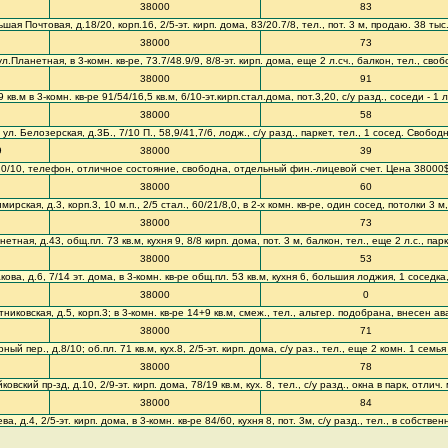
38000
83
шая Почтовая, д.18/20, корп.16, 2/5-эт. кирп. дома, 83/20.7/8, тел., пот. 3 м, продаю. 38 ты
38000
73
ул.Планетная, в 3-комн. кв-ре, 73.7/48.9/9, 8/8-эт. кирп. дома, еще 2 л.сч., балкон, тел., сво
38000
91
в.м в 3-комн. кв-ре 91/54/16,5 кв.м, 6/10-эт.кирп.стал.дома, пот.3,20, с/у разд., соседи - 1
38000
58
ул. Белозерская, д.3Б., 7/10 П., 58,9/41,7/6, лодж., с/у разд., паркет, тел., 1 сосед. Свобо
9
38000
39
9/20/10, телефон, отличное состояние, свободна, отдельный фин.-лицевой счет. Цена 38000$
38000
60
ирская, д.3, корп.3, 10 м.п., 2/5 стал., 60/21/8,0, в 2-х комн. кв-ре, один сосед, потолки 3 м
38000
73
тная, д.43, общ.пл. 73 кв.м, кухня 9, 8/8 кирп. дома, пот. 3 м, балкон, тел., еще 2 л.с., па
38000
53
ова, д.6, 7/14 эт. дома, в 3-комн. кв-ре общ.пл. 53 кв.м, кухня 6, большия лоджия, 1 соседка,
38000
0
иковская, д.5, корп.3; в 3-комн. кв-ре 14+9 кв.м, смеж., тел., альтер. подобрана, внесен ав
38000
71
 пер., д.8/10; об.пл. 71 кв.м, кух.8, 2/5-эт. кирп. дома, с/у раз., тел., еще 2 комн. 1 семь
38000
78
ковский пр-зд, д.10, 2/9-эт. кирп. дома, 78/19 кв.м, кух. 8, тел., с/у разд., окна в парк, отли
38000
84
а, д.4, 2/5-эт. кирп. дома, в 3-комн. кв-ре 84/60, кухня 8, пот. 3м, с/у разд., тел., в собстве