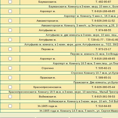
Бауманская м.
Т. 482-90-87
Бауманская м. Комнату в 3-комн. кв-ру, 10 мин.п., Боль
Аэропорт м.
Т. 8-916-168-48-65
Аэропорт м. Комнату, 5 мин.п., 16.3 кв.м, 
Авиамоторная м.
Т. 8-926-246-11-52
Авиамоторная м. Комнату, 3 мин/п., ш.Энтузиастов, д.26, 19 к
Алтуфьево м.
Т. 974-68-55
Алтуфьево м. две комнаты в 3-комн. кв-ре, 10 мин. пеш., 
Алтуфьево м.
Т. 729-41-77 ; 729-41-8
Алтуфьево м. комната, в 1-комн. кв-ре, доля, Алтуфьевское ш., 7/22, 3
Перово м.
Т. 973-23-17
Перово м. комната 21 кв.м, 3-я Владим
Аэропорт м.
Т. 8-916-168-48-65
Аэропорт м. Комнату 16.5 кв.м, 5 мин.пеш., ул.Плане
Строгино
Т. 535-82-21
Строгино Комнату 10.7 кв.м, ул.Кулак
Пражская м.
Т. 589-85-31
Пражская м. Две комнаты, ул.Булатн
Краснопресненская м.
Т. 8-926-380-05-44
Краснопресненская м. Комнату 18.5 кв.м, в 3-комн. кв-ре, 10 мин/пеш., Малый Трехгорный
Войковская м.
Т. 8-915-361-59-53
Войковская м. Комнату в 3-комн. кв-ре, 10 м/п., 5-й Вой
Ул.1905 года м.
Т. 510-84-83
Ул.1905 года м. Комнату 14.5 кв.м, 5 мин/п., ул. Сергея Макеев