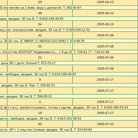
20
2005-06-13
с.$ или меняю на 1-комн. кв-ру с доплатой. Т. 482-90-87
48
2005-06-13
бодна, продаю. 38 тыс.$. Т. 8-916-168-48-65
54
2005-06-13
 лиц.счет, альтернатива, продаю. 38 тыс.$. Т. 8-926-246-11-52
41
2005-07-08
дна. 38,00 тыс. $."МИАН" Л. N000321/02 (006) Т. 974-68-55
20
2005-07-08
. Агентство КОНТАКТ Недвижимость. , с 9 до 21 Т. 729-41-77 ; 729-41-89
21
2005-07-06
, цена 38 т. долл. Ксения Т. 973-23-17
0
2005-07-08
ркет, свободна, продаю, 38 тыс.$. Т. 8-916-168-48-65
0
2005-07-17
 продаю, 38 тыс.$. Торг. Т. 535-82-21
0
2005-07-17
анс, продаю, 38 тыс.$. Т. 589-85-31
0
2005-07-17
я (1 ф/л счет), требуется ремонт, готова к сделке, продаю, 38 тыс.$. Т. 8-926-380-05-44
19
2005-07-17
ч. место, свободна, продаю, 38 тыс.$. Т. 8-915-361-59-53
60
2005-07-25
нности, АП + 1 лиц.счет (семья), продаю. 38 тыс.$. Т. 510-84-83