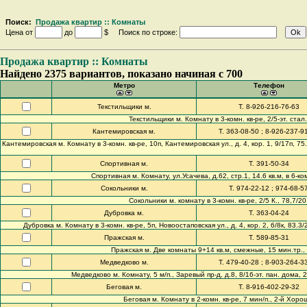
Поиск:
Продажа квартир :: Комнаты
Цена от
до
$ Поиск по строке:
Продажа квартир :: Комнаты
Найдено 2375 вариантов, показано начиная с 700
Метро
Телефон
Текстильщики м.
Т. 8-926-216-76-63
Текстильщики м. Комнату в 3-комн. кв-ре, 2/5-эт. стал.
Кантемировская м.
Т. 363-08-50 ; 8-926-237-9
Кантемировская м. Комнату в 3-комн. кв-ре, 10п, Кантемировская ул., д. 4, кор. 1, 9/17п, 7
Спортивная м.
Т. 391-50-34
Спортивная м. Комнату, ул.Усачева, д.62, стр.1, 14.6 кв.м, в 6-ком
Сокольники м.
Т. 974-22-12 ; 974-68-5
Сокольники м. комнату в 3-комн. кв-ре, 2/5 К., 78,7/2
Дубровка м.
Т. 363-04-24
Дубровка м. Комнату в 3-комн. кв-ре, 5п, Новоостаповская ул., д. 4, кор. 2, 6/8к, 
Пражская м.
Т. 589-85-31
Пражская м. Две комнаты 9+14 кв.м, смежные, 15 мин.тр., Бу
Медведково м.
Т. 479-40-28 ; 8-903-264-3
Медведково м. Комнату, 5 м/п., Заревый пр-д, д.8, 8/16-эт. пан. дома, 23
Беговая м.
Т. 8-916-402-29-32
Беговая м. Комнату в 2-комн. кв-ре, 7 мин/п., 2-й Хороше