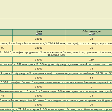
Цена
Общ. площадь
38000
78
 дома, 5 м.п. 1-я ул.Текстильщиков, д.3, 78/19.1/9 кв.м, тел., дмф, отл. сост. кв-ры, хор. сосе
1-99
38000
75
5.7/19/10.5, телефон, продается 1/2 доля, в комнате балкон, еще 1 л/с, проживает 1 человек
926-237-91-99
38000
139
н. кв-ре о/пл. 139 кв.м, кухня 10, 5/5-эт. дома, с/у разд., душевая, еще 4 лиц.счета, тел., о
7
38000
78
0,9, кухня 10, с/у разд., ж/б перекрытия, лифт, первичные документы, свободна. 38,00 тыс. $
38000
83
83.3/22.3/10, телефон, балкон, 3 лицевых счета, комната с застекленным балконом, хороший 
38000
0
латниковская ул., д.5, корп.3, в 3-комн. кв-ре, 1/9-эт. пан. дома, тел., альтернатива подоб
3-48
38000
23
 кв.м, в 3-комн. кв-ре о/пл. 68, кухня 8, тел. отдел., парк., метал. дверь, приват., свободна
38000
20
вский пр-д, д.7А; 20 кв.м, кухня 9, 3/5 эт. кирп. дома, с/у разд., тел., балкон, паркет, хор. 