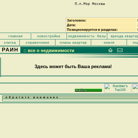
П.п.Мэр Москвы               
Заголовок:
Дата:
Позиционируется в разделах:
главная
новостройки
недвижимость: базы
аренда кварти
элитка
справочники
планы квартир
земля
по
РАИН
:: все о недвижимости
Здесь может быть Ваша реклама!
обратите внимание