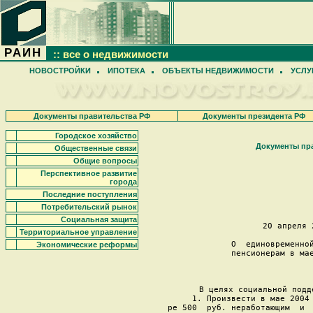
РАИН
:: все о недвижимости
НОВОСТРОЙКИ
ИПОТЕКА
ОБЪЕКТЫ НЕДВИЖИМОСТИ
УСЛУ
Документы правительства РФ
Документы президента РФ
Городское хозяйство
Документы пр
Общественные связи
Общие вопросы
Перспективное развитие
                   
города
Последние поступления
                    
Потребительский рынок
Социальная защита
20 апреля 
Территориальное управление
О  единовременной
Экономические реформы
пенсионерам в мае
     В целях социальной подд
     1. Произвести в мае 2004 
ре 500  руб. неработающим  и  