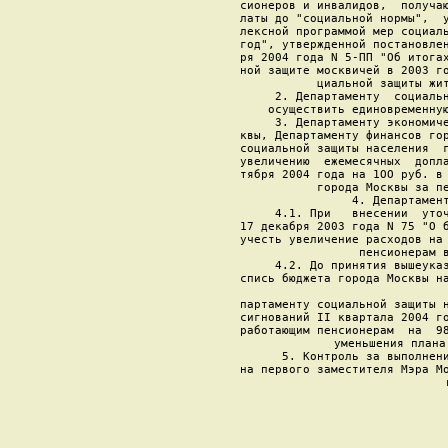
сионеров и инвалидов,  получаю
латы до "социальной нормы",  у
лексной программой мер социаль
год", утвержденной постановлен
ря 2004 года N 5-ПП "Об итогах
ной защите москвичей в 2003 го
циальной защиты жит
     2. Департаменту  социальн
осуществить единовременную
     3. Департаменту экономиче
квы, Департаменту финансов гор
социальной защиты населения  г
увеличению  ежемесячных  допла
тября 2004 года на 1ОО руб. в 
города Москвы за пе
     4. Департамент
     4.1. При   внесении  уточ
17 декабря 2003 года N 75 "О б
учесть увеличение расходов на 
пенсионерам в
     4.2. До принятия вышеуказ
спись бюджета города Москвы на
партаменту социальной защиты н
сигнований II квартала 2004 го
работающим пенсионерам  на  98
уменьшения плана
      5. Контроль за выполнени
на первого заместителя Мэра Мо