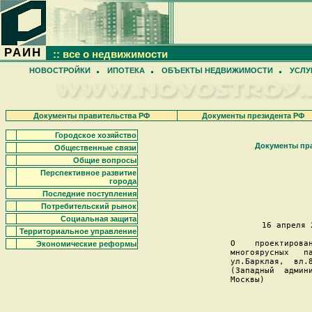
РАИН
:: все о недвижимости
НОВОСТРОЙКИ
ИПОТЕКА
ОБЪЕКТЫ НЕДВИЖИМОСТИ
УСЛУ
Документы правительства РФ
Документы президента РФ
Городское хозяйство
Документы пр
Общественные связи
Общие вопросы
Перспективное развитие
                   
города
Последние поступления
                    
Потребительский рынок
Социальная защита
16 апреля 
Территориальное управление
О    проектирован
Экономические реформы
многоярусных   па
ул.Барклая,  вл.8
(Западный  админи
Москвы)          