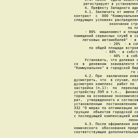
регистрирует в установлен
     4. Префекту Западного адм
     4.1. Заключить от имени П
контракт  с  ООО "Коммунальник
следующих условиях распределен
окончании стр
     по пл
     - 80%  машиномест и площа
помещений сервисных служб в со
легковых автомобилей" - в 
     - 20%  - в со
     по общей площади встрое
     - 60% - в собст
     - 40% - в соб
     Установить, что долевая с
ся  в  денежном  эквиваленте п
"Коммунальник" в городской бюд
го 
     4.2. При  заключении инве
дусмотреть, что  в случае, есл
дусмотрен комплекс  работ по  
застройки (п.1):  по  переклад
устройству ЛЭП и т.п.,  финанс
тором на основании экономическ
рат,  утвержденного и согласов
установленным  постановлением 
332 "О мерах по оптимизации ин
трукции  объектов городской со
с последующей компенсацией инв
ленн
     4.3. После оформления инв
номического  обоснования предп
соответствующие дополнительные