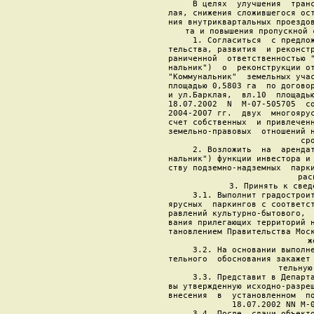
     В целях  улучшения  транс
лая, снижения сложившегося ост
ния внутриквартальных проездов
та и повышения пропускной 
     1. Согласиться  с предлож
тельства, развития  и реконстр
раниченной  ответственностью "
нальник")  о  реконструкции от
"Коммунальник"  земельных учас
площадью 0,5803 га  по договор
и ул.Барклая,  вл.10  площадью
18.07.2002  N  М-07-505705  со
2004-2007 гг.  двух  многоярус
счет собственных  и привлеченн
земельно-правовых  отношений н
сро
     2. Возложить  на  арендат
нальник") функции инвестора и 
ству подземно-надземных  парки
рас
     3. Принять к свед
     3.1. Выполнит градостроит
ярусных  паркингов с соответст
равлений культурно-бытового,  
вания прилегающих территорий н
тановлением Правительства Моск
ж
     3.2. На основании выполне
тельного  обоснования закажет 
тельную
     3.3. Представит в Департа
вы утвержденную исходно-разреш
внесения  в  установленном  по
18.07.2002 NN М-0
     3.4. После  сдачи объекто