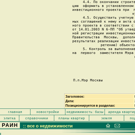
     4.4. По окончании строите
цию  оформить в установленном 
инвестиционного проекта при  п
к
     4.5. Осуществить учетную 
ных соглашений к нему и акта о
ного проекта в соответствии с 
от 14.01.2003 N 6-ПП "Об утвер
ной регистрации инвестиционных
Правительства  Москвы,  дополн
результатах реализации инвести
ретению) объекто
     5. Контроль за выполнение
на  первого  заместителя Мэра 
П.п.Мэр Москвы               
Заголовок:
Дата:
Позиционируется в разделах:
главная
новостройки
недвижимость: базы
аренда кварти
элитка
справочники
планы квартир
земля
по
РАИН
:: все о недвижимости