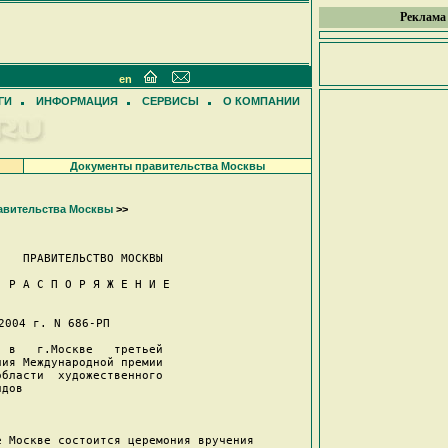
Реклама
en
ГИ
ИНФОРМАЦИЯ
СЕРВИСЫ
О КОМПАНИИ
Документы правительства Москвы
авительства Москвы
>>
   ПРАВИТЕЛЬСТВО МОСКВЫ  

 Р А С П О Р Я Ж Е Н И Е  

2004 г. N 686-РП 

 в   г.Москве   третьей

ия Международной премии

бласти  художественного

дов                    

 Москве состоится церемония вручения
