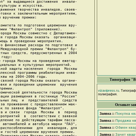
п" за выдающиеся достижения  инвали-

культуры и искусства.

вижения творчества инвалидов, своев-

товки к заключительным мероприятиям,

 вручению премии:

омитета по подготовке церемонии вру-

мии "Филантроп" (приложение).

орода Москвы совместно с Департамен-

я города Москвы оказать  организаци-

мощь в проведении мероприятия.

о финансовые расходы по подготовке и

Международной премии "Филантроп" бу-

тных средств, предусмотренных в 2004

году:

 города Москвы на проведение ежегод-

циальных и культурных мероприятий.

ной защиты населения  города  Москвы

лексной программы реабилитации инва-

квы на 2004-2006 годы.

Типография "В
связей города Москвы оказать органи-

вке и проведении церемонии  вручения

премии.

vizavipress.ru
. Типогра
омической деятельности города Москвы

полиграфия.
ации размещения в гостинице "Россия"

ьных лиц  и  представителей  средств

за проживание с предоставлением мак-

Оставьте за
к по заявке фонда "Филантроп".

а и связи  города  Москвы  в  период

Заявка ::
Покупка к
роприятий  в  соответствии с заявкой

еление по действующим тарифам пасса-

Заявка ::
Продажа к
 автомобилей и автобуса марки "ПАЗ",

Заявка ::
Обмен ква
риспособлениями  для  инвалидов, для

и гостей церемонии вручения премии.

Заявка ::
Зачет квар
Правительства Москвы оказать содейс-
