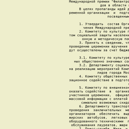
Международной премии "Филантро
дов в области 
     В целях пропаганды идей д
ременной организации  и  подго
посвященным
     1. Утвердить  состав Оргк
чения Международной пре
     2. Комитету по культуре г
том социальной защиты населени
онную и методическую по
     3. Принять к сведению, чт
проведению церемонии вручения 
дут осуществлены за счет бюдже
     3.1. Комитету по культуре
ных общественно значимых со
     3.2. Департаменту социаль
на реализацию мероприятий Комп
лидов города Мос
     4. Комитету общественных 
зационное содействие в подгото
     5. Комитету по внешнеэкон
оказать содействие  в  организ
участников церемонии,  официал
массовой информации с оплатой 
симально возможных скидо
     6. Департаменту транспорт
проведения  заключительных  ме
организаторов  обеспечить  выд
жирских  автобусов,  легковых 
оборудованного техническими  п
обслуживания лауреатов, жюри 
     7. Пресс-службе  Мэра  и 