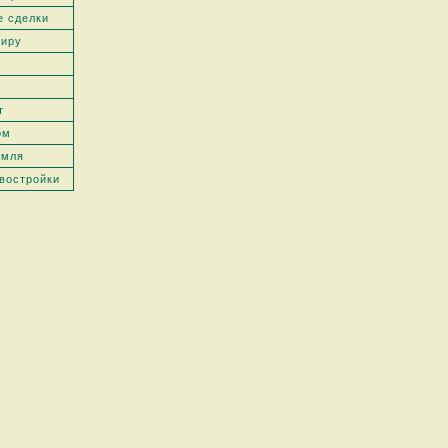
е сделки
тиру
т
ом
емля
востройки