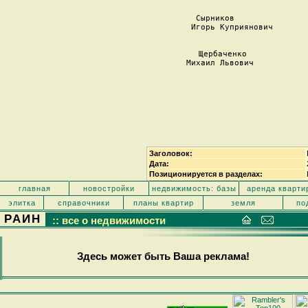
               
 Сырников               
 Игорь Куприянович       
                  
 Щербаченко             
 Михаил Львович           
                         
               
            
Заголовок:
Дата:
Позиционируется в разделах:
главная
новостройки
недвижимость: базы
аренда кварти
элитка
справочники
планы квартир
земля
по
РАИН
:: все о недвижимости
Здесь может быть Ваша реклама!