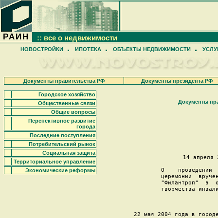
РАИН
:: все о недвижимости
НОВОСТРОЙКИ
ИПОТЕКА
ОБЪЕКТЫ НЕДВИЖИМОСТИ
УСЛУ
Документы правительства РФ
Документы президента РФ
Городское хозяйство
Документы пр
Общественные связи
Общие вопросы
Перспективное развитие
                   
города
Последние поступления
                    
Потребительский рынок
Социальная защита
14 апреля 
Территориальное управление
О    проведении  
Экономические реформы
церемонии  вручен
"Филантроп"  в  о
творчества инвали
     22 мая 2004 года в городе