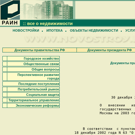
РАИН
:: все о недвижимости
НОВОСТРОЙКИ
ИПОТЕКА
ОБЪЕКТЫ НЕДВИЖИМОСТИ
УСЛУ
Документы правительства РФ
Документы президента РФ
Городское хозяйство
Документы пр
Общественные связи
Общие вопросы
Перспективное развитие
                   
города
Последние поступления
                    
Потребительский рынок
Социальная защита
30 декабря 
Территориальное управление
О   внесении   из
Экономические реформы
государственных  
Москвы на 2003 го
     В соответствии  с пунктом
18 декабря 2002 года N 63 "О 