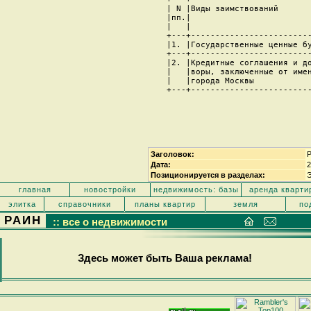
| N |Виды заимствований       
|пп.|                         
|   |                         
+---+-------------------------
|1. |Государственные ценные бу
+---+-------------------------
|2. |Кредитные соглашения и до
|   |воры, заключенные от имен
|   |города Москвы            
+---+-------------------------
  
Заголовок:
Р
Дата:
2
Позиционируется в разделах:
главная
новостройки
недвижимость: базы
аренда кварти
элитка
справочники
планы квартир
земля
по
РАИН
:: все о недвижимости
Здесь может быть Ваша реклама!