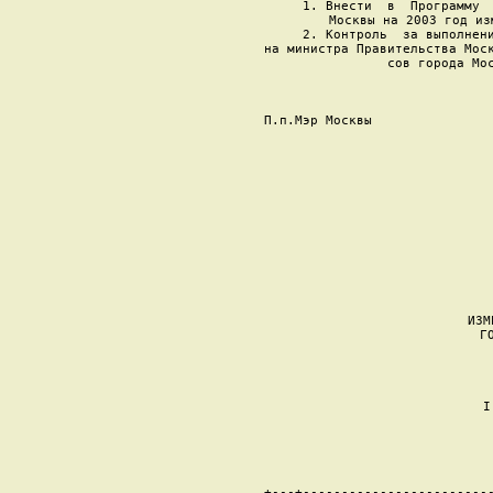
     1. Внести  в  Программу  
Москвы на 2003 год из
     2. Контроль  за выполнени
на министра Правительства Моск
сов города Мос
П.п.Мэр Москвы                
                       
                        
                          
                          
                       
                  ИЗМ
                   ГО
                   
                   I
                   
+---+-------------------------