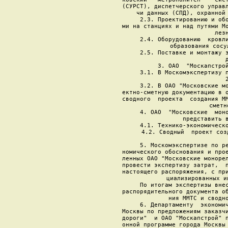
(СУРСТ), диспетчерского управл
чи данных (СПД), охранной 
     2.3. Проектированию и обо
ми на станциях и над путями Мо
лезн
     2.4. Оборудованию  кровли
образования сосу
     2.5. Поставке и монтажу э
     3. ОАО  "Москапстрой
     3.1. В Москомэкспертизу п
     3.2. В ОАО "Московские мо
ектно-сметную документацию в о
сводного  проекта  создания ММ
сметн
     4. ОАО  "Московские  моно
представить в
     4.1. Технико-экономическо
     4.2. Сводный  проект соз
     5. Москомэкспертизе по ре
номического обоснования и прое
ленных ОАО "Московские монорел
провести экспертизу затрат,  п
настоящего распоряжения, с при
циализированных и
     По итогам экспертизы внес
распорядительного документа об
ния ММТС и сводно
     6. Департаменту  экономич
Москвы по предложениям заказчи
дороги"  и ОАО "Москапстрой" п
онной программе города Москвы 