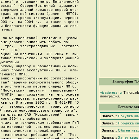
стема" от станции метро Ботанический

евская" (Северо-Восточный  админист-

спериментальный характер первой оче-

транспортной системы (далее - ММТС),

нтийных сроков эксплуатации, перенос

003 г.  на 2004 г.,  а также в целях

и безопасности функционирования сис-

темы:

 по монорельсовой  системе в  целом-

вые дороги" выполнить работы по:

  трех   электроподвижных   составов

ее - ЭПС).

ационным испытаниям  ЭПС 2004 г. вы-

тивно-технической и эксплуатационной

ументации.

рскому надзору и развертыванию испы-

йных сроков эксплуатации ЭПС и  клю-

лементов ММТС.

ению и приобретению по согласованно-

Типография "В
тен" перечню вспомогательного обору-

а эксплуатации первой очереди ММТС.

"Московский  институт  теплотехники"

vizavipress.ru
. Типогра
NTAMIN  для создания  на  его основе

полиграфия.
ного средства, предусмотренного рас-

квы от 8 апреля 2002 г.  N 461-РП "О

о   технологического   транспортного

Оставьте за
й трассы монорельсового транспорта".

зательства ОАО "Москапстрой"  выпол-

Заявка ::
Покупка к
але 2004 г. работы по:

нтажу по техническим требованиям ГУП

Заявка ::
Продажа к
матизированной  системы оплаты  про-

Заявка ::
Обмен ква
хнологического теленаблюдения.

 техническим требованиям  ГУП  "Мос-

Заявка ::
Зачет квар
емами   управления  работой  станций
