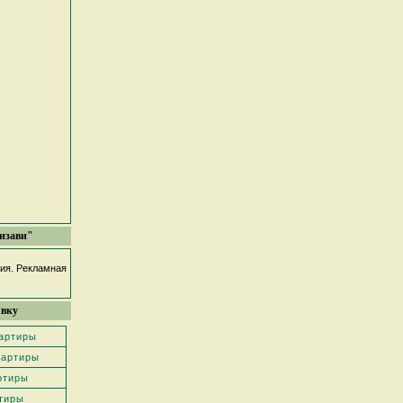
изави"
фия. Рекламная
явку
вартиры
вартиры
ртиры
тиры