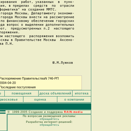
ирования  работ, указанных  в  пунк-

ия, в пределах  средств  по  отрасли

форматика" на создание ММТС.

города Москвы, Департаменту экономи-

города Москвы внести на рассмотрение

по финансовому обеспечению городских

да вопрос о выделении дополнительных

от,  предусмотренных п.2  настоящего

поряжения.

м настоящего  распоряжения возложить

сквы в Правительстве Москвы  Аксено-

ва П.Н.

                          Ю.М.Лужков

Распоряжение ПравительстваN 746-РП
2004-04-20
Последние поступления
р
помещения
доска объявлений
ипотека
дмосковье
оценка
о компании
© 1999-2005 Создание и поддержка
RAIN-media
По вопросам размещения рекламы:
обращайтесь
Разработка интернет-решений:
обращайтесь