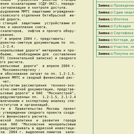
ения эскалаторами (СДУ-ЭКС), переда-

Заявка ::
Проведени
сигнализации и контроля доступа.

рудованию ММТС защитными ограждения-

Заявка ::
Сдам квар
сковского отделения Октябрьской  же-

ой дороги.

Заявка ::
Ипотека
 станций  защитными  устройствами от

Заявка ::
Субсидия
лек и накопления снега.

скалаторов,  лифтов и прочего обору-

Заявка ::
Сертифика
дования.

" в апреле 2004 г. представить:

Заявка ::
Коттедж, д
роектно-сметную документацию по  пп.

2.1-2.4.

Заявка ::
Участки, з
норельсовые дороги" материалы и про-

Заявка ::
Покупка но
бъеме,  необходимом для  составления

ТС (поянительной записки) и сводного

ого расчета.

рельсовые  дороги"  в апреле 2004 г.

 Москомэкспертизу :

е обоснование затрат по пп. 1.2-1.5.

дания ММТС и сводный финансовый рас-

чет.

зультатам рассмотрения  технико-эко-

ктно-сметной документации, представ-

ьсовые дороги" и ОАО  "Москапстрой",

редусмотренных пп.  1.2-1.5, 2.1-2.4

влечением к экспертному анализу спе-

нститутов и организаций.

ти  в  Правительство  Москвы  проект

 утверждении сводного проекта созда-

го финансового расчета.

еской  политики  и  развития  города

ков  ОАО  "Московские  монорельсовые

редусматривать в адресной инвестици-

на  2004 г. выделение лимитов  капи-
