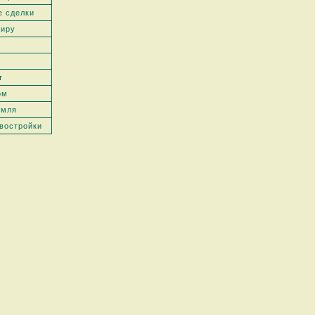
е сделки
тиру
т
ом
емля
востройки