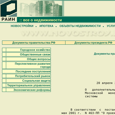
РАИН
:: все о недвижимости
НОВОСТРОЙКИ
ИПОТЕКА
ОБЪЕКТЫ НЕДВИЖИМОСТИ
УСЛУ
Документы правительства РФ
Документы президента РФ
Городское хозяйство
Документы пр
Общественные связи
Общие вопросы
Перспективное развитие
                   
города
Последние поступления
                    
Потребительский рынок
Социальная защита
20 апреля 
Территориальное управление
О   дополнительны
Экономические реформы
Московской   моно
системы          
     В соответствии  с  постан
мая 2001 г.  N 463-ПП "О проек