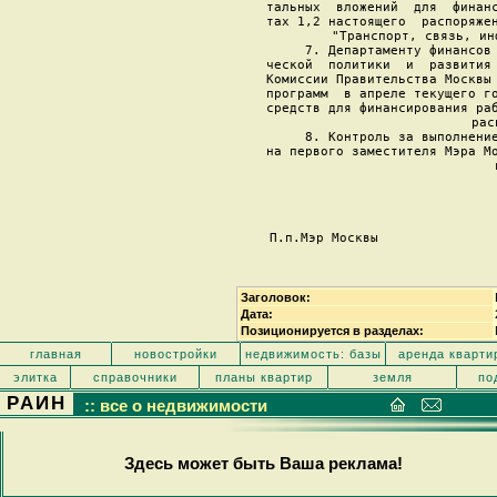
тальных  вложений  для  финанс
тах 1,2 настоящего  распоряжен
"Транспорт, связь, ин
     7. Департаменту финансов 
ческой  политики  и  развития 
Комиссии Правительства Москвы 
программ  в апреле текущего го
средств для финансирования раб
рас
     8. Контроль за выполнение
на первого заместителя Мэра Мо
П.п.Мэр Москвы               
Заголовок:
Дата:
Позиционируется в разделах:
главная
новостройки
недвижимость: базы
аренда кварти
элитка
справочники
планы квартир
земля
по
РАИН
:: все о недвижимости
Здесь может быть Ваша реклама!