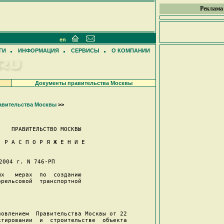
Реклама
en
ГИ
ИНФОРМАЦИЯ
СЕРВИСЫ
О КОМПАНИИ
Документы правительства Москвы
авительства Москвы
>>
   ПРАВИТЕЛЬСТВО МОСКВЫ  

 Р А С П О Р Я Ж Е Н И Е  

2004 г. N 746-РП 

х   мерах  по  созданию

рельсовой  транспортной

                       

овлением  Правительства Москвы от 22

тировании  и  строительстве  объекта
