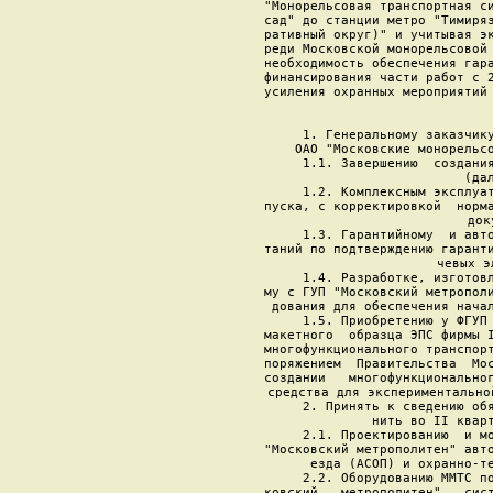
"Монорельсовая транспортная си
сад" до станции метро "Тимиряз
ративный округ)" и учитывая эк
реди Московской монорельсовой 
необходимость обеспечения гара
финансирования части работ с 2
усиления охранных мероприятий 
     1. Генеральному заказчику
ОАО "Московские монорельсо
     1.1. Завершению  создания
(дал
     1.2. Комплексным эксплуат
пуска, с корректировкой  норма
док
     1.3. Гарантийному  и авто
таний по подтверждению гаранти
чевых э
     1.4. Разработке, изготовл
му с ГУП "Московский метрополи
дования для обеспечения начал
     1.5. Приобретению у ФГУП 
макетного  образца ЭПС фирмы I
многофункционального транспорт
поряжением  Правительства  Мос
создании   многофункциональног
средства для экспериментально
     2. Принять к сведению обя
нить во II кварт
     2.1. Проектированию  и мо
"Московский метрополитен" авто
езда (АСОП) и охранно-те
     2.2. Оборудованию ММТС по
ковский   метрополитен"   сист