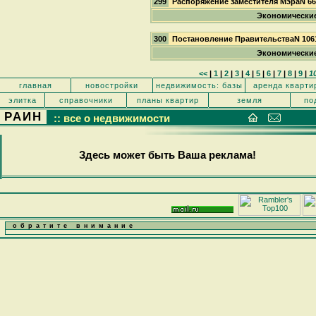
299
Распоряжение заместителя МэраN 6
Экономически
300
Постановление ПравительстваN 106
Экономически
<<
|
1
|
2
|
3
|
4
|
5
|
6
|
7
|
8
|
9
|
1
главная
новостройки
недвижимость: базы
аренда кварти
элитка
справочники
планы квартир
земля
по
РАИН
:: все о недвижимости
Здесь может быть Ваша реклама!
обратите внимание