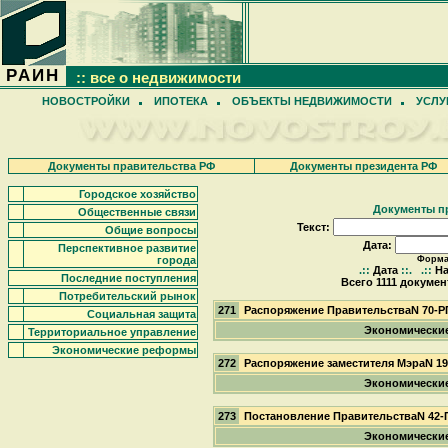
РАИН
:: все о недвижимости
НОВОСТРОЙКИ
ИПОТЕКА
ОБЪЕКТЫ НЕДВИЖИМОСТИ
УСЛУ
Документы правительства РФ
Документы президента РФ
Городское хозяйство
Документы п
Общественные связи
Текст:
Общие вопросы
Дата:
Перспективное развитие
города
Формат
.::
Дата
::.
.::
На
Последние поступления
Всего 1111 докумен
Потребительский рынок
271
Распоряжение ПравительстваN 70-Р
Социальная защита
Экономически
Территориальное управление
Экономические реформы
272
Распоряжение заместителя МэраN 1
Экономически
273
Постановление ПравительстваN 42-
Экономически