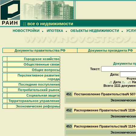
РАИН
:: все о недвижимости
НОВОСТРОЙКИ
ИПОТЕКА
ОБЪЕКТЫ НЕДВИЖИМОСТИ
УСЛУ
Документы правительства РФ
Документы президента РФ
Городское хозяйство
Документы п
Общественные связи
Текст:
Общие вопросы
Дата:
Перспективное развитие
города
Формат
.::
Дата
::.
.::
На
Последние поступления
Всего 1111 докумен
Потребительский рынок
451
Постановление ПравительстваN 507
Социальная защита
Экономически
Территориальное управление
Экономические реформы
452
Распоряжение ПравительстваN 1118
Экономически
453
Распоряжение ПравительстваN 1124
Экономически