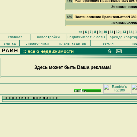
479
Распоряжение ПравительстваN 898-
Экономически
480
Постановление ПравительстваN 389
Экономически
<<
|
6
|
7
|
8
|
9
|
10
|
11
|
12
|
13
|
14
|
1
главная
новостройки
недвижимость: базы
аренда кварти
элитка
справочники
планы квартир
земля
по
РАИН
:: все о недвижимости
Здесь может быть Ваша реклама!
обратите внимание