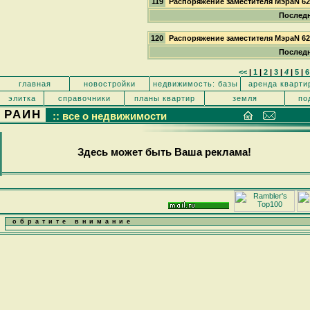
119
Распоряжение заместителя МэраN 6
Последн
120
Распоряжение заместителя МэраN 6
Последн
<<
|
1
|
2
|
3
|
4
|
5
|
6
главная
новостройки
недвижимость: базы
аренда кварти
элитка
справочники
планы квартир
земля
по
РАИН
:: все о недвижимости
Здесь может быть Ваша реклама!
обратите внимание