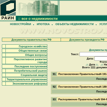
РАИН
:: все о недвижимости
НОВОСТРОЙКИ
ИПОТЕКА
ОБЪЕКТЫ НЕДВИЖИМОСТИ
УСЛУ
Документы правительства РФ
Документы президента РФ
Городское хозяйство
Документы п
Общественные связи
Текст:
Общие вопросы
Дата:
Перспективное развитие
города
Формат
.::
Дата
::.
.::
На
Последние поступления
Всего 1111 докумен
Потребительский рынок
91
Постановление ПравительстваN 191
Социальная защита
Последн
Территориальное управление
Экономические реформы
92
Постановление ПравительстваN 188
Последн
93
Распоряжение ПравительстваN 594-
Последн