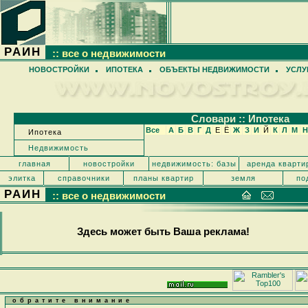
РАИН
:: все о недвижимости
НОВОСТРОЙКИ
ИПОТЕКА
ОБЪЕКТЫ НЕДВИЖИМОСТИ
УСЛУ
Cловари :: Ипотека
Все
А
Б
В
Г
Д
Е
Ё
Ж
З
И
Й
К
Л
М
Н
Ипотека
Недвижимость
главная
новостройки
недвижимость: базы
аренда кварти
элитка
справочники
планы квартир
земля
по
РАИН
:: все о недвижимости
Здесь может быть Ваша реклама!
обратите внимание