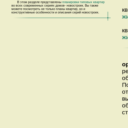
В этом разделе представлены
планировки типовых квартир
во всех современных сериях домов- новостроек. Вы также
к
можете посмотреть не только планы квартир, но и
конструктивные особенности и описания серий новостроек.
ж
к
ж
о
р
о
П
о
в
о
с