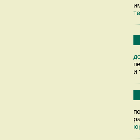
и
т
д
п
и 
п
р
ю