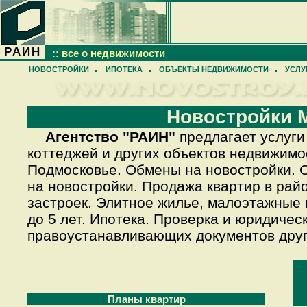
РАИН
:: все о недвижимости
НОВОСТРОЙКИ
ИПОТЕКА
ОБЪЕКТЫ НЕДВИЖИМОСТИ
УСЛУ
Новостройки 
Агентство "РАИН"
предлагает услуги
коттеджей и других объектов
недвижимо
Подмосковье
. Обмены на новостройки. 
на новостройки
.
Продажа квартир
в райо
застроек.
Элитное жилье
, малоэтажные 
до 5 лет.
Ипотека
. Проверка и юридичес
правоустанавливающих документов дру
Планы квартир