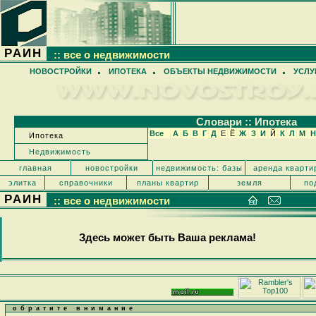
РАИН
:: все о недвижимости
НОВОСТРОЙКИ
ИПОТЕКА
ОБЪЕКТЫ НЕДВИЖИМОСТИ
УСЛУ
Cловари :: Ипотека
Все
А
Б
В
Г
Д
Е
Ё
Ж
З
И
Й
К
Л
М
Н
Ипотека
Недвижимость
главная
новостройки
недвижимость: базы
аренда кварти
элитка
справочники
планы квартир
земля
по
РАИН
:: все о недвижимости
Здесь может быть Ваша реклама!
обратите внимание