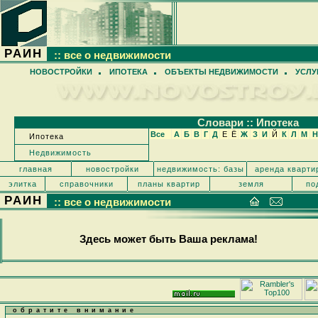
РАИН
:: все о недвижимости
НОВОСТРОЙКИ
ИПОТЕКА
ОБЪЕКТЫ НЕДВИЖИМОСТИ
УСЛУ
Cловари :: Ипотека
Все
А
Б
В
Г
Д
Е
Ё
Ж
З
И
Й
К
Л
М
Н
Ипотека
Недвижимость
главная
новостройки
недвижимость: базы
аренда кварти
элитка
справочники
планы квартир
земля
по
РАИН
:: все о недвижимости
Здесь может быть Ваша реклама!
обратите внимание