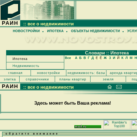
РАИН
:: все о недвижимости
НОВОСТРОЙКИ
ИПОТЕКА
ОБЪЕКТЫ НЕДВИЖИМОСТИ
УСЛУ
Cловари :: Ипотека
Все
А
Б
В
Г
Д
Е
Ё
Ж
З
И
Й
К
Л
М
Н
Ипотека
Недвижимость
главная
новостройки
недвижимость: базы
аренда кварти
элитка
справочники
планы квартир
земля
по
РАИН
:: все о недвижимости
Здесь может быть Ваша реклама!
обратите внимание