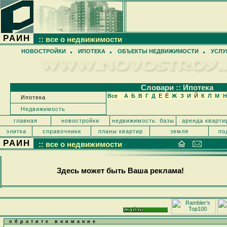
РАИН
:: все о недвижимости
НОВОСТРОЙКИ
ИПОТЕКА
ОБЪЕКТЫ НЕДВИЖИМОСТИ
УСЛУ
Cловари :: Ипотека
Все
А
Б
В
Г
Д
Е
Ё
Ж
З
И
Й
К
Л
М
Н
Ипотека
Недвижимость
главная
новостройки
недвижимость: базы
аренда кварти
элитка
справочники
планы квартир
земля
по
РАИН
:: все о недвижимости
Здесь может быть Ваша реклама!
обратите внимание