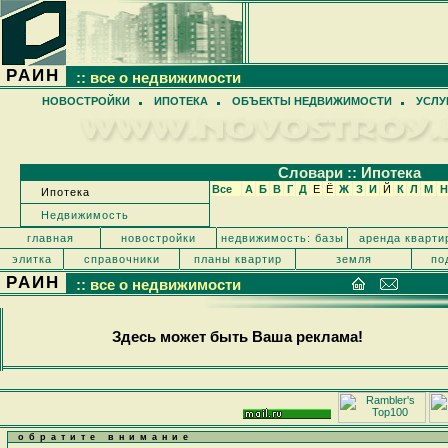
РАИН
:: все о недвижимости
НОВОСТРОЙКИ
ИПОТЕКА
ОБЪЕКТЫ НЕДВИЖИМОСТИ
УСЛУ
Cловари :: Ипотека
Все
А
Б
В
Г
Д
Е
Ё
Ж
З
И
Й
К
Л
М
Н
Ипотека
Недвижимость
главная
новостройки
недвижимость: базы
аренда кварти
элитка
справочники
планы квартир
земля
по
РАИН
:: все о недвижимости
Здесь может быть Ваша реклама!
обратите внимание