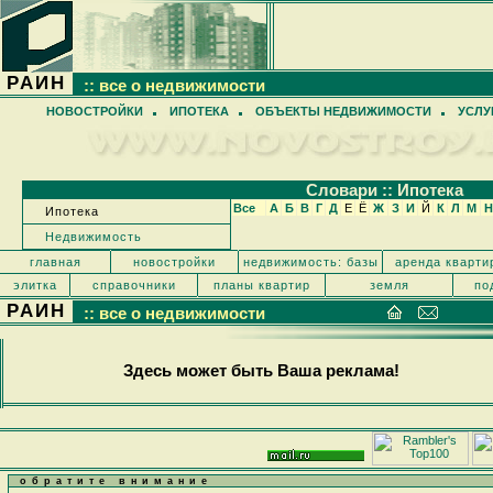
РАИН
:: все о недвижимости
НОВОСТРОЙКИ
ИПОТЕКА
ОБЪЕКТЫ НЕДВИЖИМОСТИ
УСЛУ
Cловари :: Ипотека
Все
А
Б
В
Г
Д
Е
Ё
Ж
З
И
Й
К
Л
М
Н
Ипотека
Недвижимость
главная
новостройки
недвижимость: базы
аренда кварти
элитка
справочники
планы квартир
земля
по
РАИН
:: все о недвижимости
Здесь может быть Ваша реклама!
обратите внимание