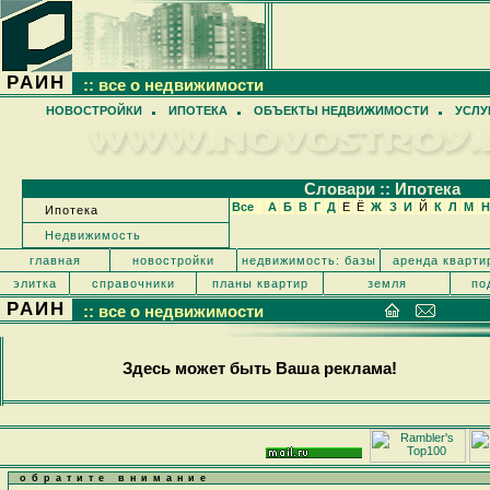
РАИН
:: все о недвижимости
НОВОСТРОЙКИ
ИПОТЕКА
ОБЪЕКТЫ НЕДВИЖИМОСТИ
УСЛУ
Cловари :: Ипотека
Все
А
Б
В
Г
Д
Е
Ё
Ж
З
И
Й
К
Л
М
Н
Ипотека
Недвижимость
главная
новостройки
недвижимость: базы
аренда кварти
элитка
справочники
планы квартир
земля
по
РАИН
:: все о недвижимости
Здесь может быть Ваша реклама!
обратите внимание