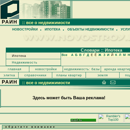
РАИН
:: все о недвижимости
НОВОСТРОЙКИ
ИПОТЕКА
ОБЪЕКТЫ НЕДВИЖИМОСТИ
УСЛУ
Cловари :: Ипотека
Все
А
Б
В
Г
Д
Е
Ё
Ж
З
И
Й
К
Л
М
Н
Ипотека
Недвижимость
главная
новостройки
недвижимость: базы
аренда кварти
элитка
справочники
планы квартир
земля
по
РАИН
:: все о недвижимости
Здесь может быть Ваша реклама!
обратите внимание