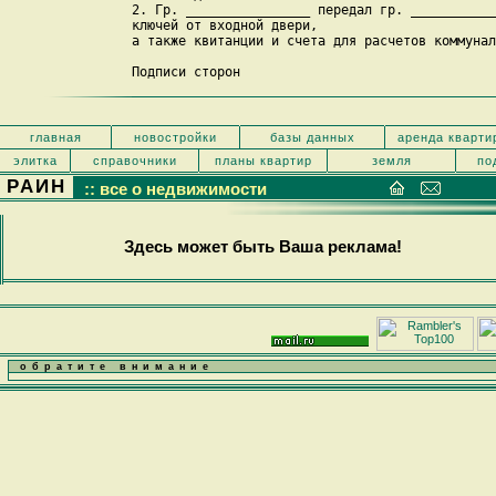
2. Гр. ________________ передал гр. ___________
ключей от входной двери, 

а также квитанции и счета для расчетов коммунал
Подписи сторон

главная
новостройки
базы данных
аренда кварти
элитка
справочники
планы квартир
земля
по
РАИН
:: все о недвижимости
Здесь может быть Ваша реклама!
обратите внимание