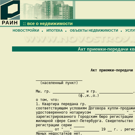
РАИН
:: все о недвижимости
НОВОСТРОЙКИ
ИПОТЕКА
ОБЪЕКТЫ НЕДВИЖИМОСТИ
УСЛУ
Акт приемки-передачи к
  Акт приемки-передачи 
______________________                         
  (населенный пункт)                           
Мы, гр. _______________ и гр. ________________,
                    (ф.,и.,о.)                 
о том, что:

1. Квартира передана гр. ______________________
соответствующем условиям Договора купли-продажи
удостоверенного нотариусом  ______________ "__"
зарегистрированного Городским бюро регистрации 
жилищной сфере Санкт-Петербурга. Свидетельство 
регистрации серии _____ 

 _______ от "___" ____________ 19 __ г. , регис
Явных недостатков нет.
