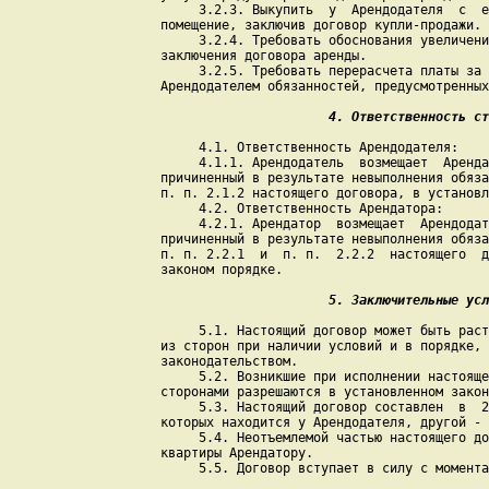
         3.2.3. Выкупить  у  Арендодателя  с  е
    помещение, заключив договор купли-продажи.

         3.2.4. Требовать обоснования увеличени
    заключения договора аренды.

         3.2.5. Требовать перерасчета платы за 
    Арендодателем обязанностей, предусмотренных
   4. Ответственность ст
         4.1. Ответственность Арендодателя:

         4.1.1. Арендодатель  возмещает  Аренда
    причиненный в результате невыполнения обяза
    п. п. 2.1.2 настоящего договора, в установл
         4.2. Ответственность Арендатора:

         4.2.1. Арендатор  возмещает  Арендодат
    причиненный в результате невыполнения обяза
    п. п. 2.2.1  и  п. п.  2.2.2  настоящего  д
         5.1. Настоящий договор может быть раст
    из сторон при наличии условий и в порядке, 
    законодательством.

         5.2. Возникшие при исполнении настояще
    сторонами разрешаются в установленном закон
         5.3. Настоящий договор составлен  в  2
    которых находится у Арендодателя, другой - 
         5.4. Неотъемлемой частью настоящего до
    квартиры Арендатору.

         5.5. Договор вступает в силу с момента