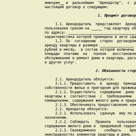
    именуем__ в  дальнейшем  "Арендатор",  с  д
    настоящий договор о следующем:

1. Предмет договор
         1.1. Арендодатель  представляет  Аренд
    пользование сроком на _____ год квартиру об
    по адресу: ________________________________
    характеристика которой приведена в акте сда
         1.2. По  соглашению  сторон  договором
    аренду квартиры в размере ________________ 
    рублей в месяц,  в состав которой включены 
    площади  платежи  на   полное   восстановле
    обслуживание и ремонт дома и квартиры, расх
    и других услуг.

2. Обязанности стор
         2.1. Арендодатель обязуется:

         2.1.1. Предоставить  в  аренду  принад
    собственности жилье в пригодном для прожива
         2.1.2. Осуществлять  содержание  дома 
    квартиры в  соответствии  с  требованиями  
    помещениями, содержания жилого дома и придо
         2.1.3. Обеспечивать предоставление ком
         2.2. Арендатор обязуется:

         2.2.1. Использовать  сданную  ему по д
    назначению.

         2.2.2. Соблюдать   Правила   пользован
    содержания жилого дома и  придомовой террит
         2.2.3. Своевременно    сообщать    Аре
    неисправностях элементов квартиры и дома.
