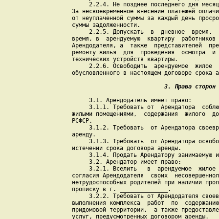
         2.2.4. Не позднее последнего дня месяц
    За несвоевременное внесение платежей оплачи
    от неуплаченной суммы за каждый день просро
    суммы задолженности.

         2.2.5. Допускать  в  дневное  время,  
    время, в  арендуемую  квартиру  работников 
    Арендодателя, а  также  представителей  пре
    ремонту жилья  для  проведения  осмотра  и 
    технических устройств квартиры.

         2.2.6. Освободить  арендуемое  жилое  
    обусловленного в настоящем договоре срока а
3. Права сторон
         3.1. Арендодатель имеет право:

         3.1.1. Требовать от  Арендатора  соблю
    жилыми помещениями,  содержания  жилого  до
    РСФСР.

         3.1.2. Требовать  от Арендатора своевр
    аренду.

         3.1.3. Требовать  от Арендатора освобо
    истечении срока договора аренды.

         3.1.4. Продать Арендатору занимаемую и
         3.2. Арендатор имеет право:

         3.2.1. Вселить   в  арендуемое  жилое 
    согласия Арендодателя  своих  несовершеннол
    нетрудоспособных родителей при наличии проп
    прописку в г. ______________.

         3.2.2. Требовать от Арендодателя своев
    выполнения комплекса  работ  по  содержанию
    придомовой территории,  а также предоставле
    услуг, предусмотренных договором аренды.
