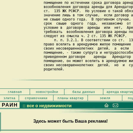
    помещение по истечении срока договора аренд
    возобновления договора аренды для Арендатор
    ст.  135 ЖК РСФСР.  Но условие о такой обяз
    значение лишь в том случае,  если договор а
    не свыше одного года.  В противном случае, 
    срок  свыше  одного  года,  независимо  от 
    условие в  договоре  аренды  или  нет,  Аре
    требовать  возобновления договора аренды по
    следует из смысла ч. 2 ст. 135 ЖК РСФСР.

         п. п. 3.2.1. В соответствии со ст.  13
    право вселить в арендуемое жилое помещение 
    своих несовершеннолетних  детей,  а  если  
    помещение, - также супруга и нетрудоспособн
    приведенном договоре    аренды   Арендатор 
    помещение, он может вселить в арендуемое жи
    своих несовершеннолетних  детей,  но  и  су
    родителей.

главная
новостройки
базы данных
аренда кварти
элитка
справочники
планы квартир
земля
по
РАИН
:: все о недвижимости
Здесь может быть Ваша реклама!