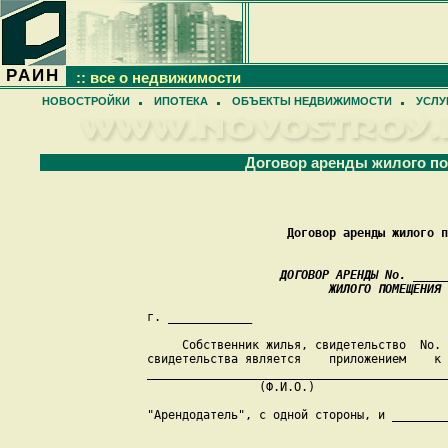
РАИН
:: все о недвижимости
НОВОСТРОЙКИ
ИПОТЕКА
ОБЪЕКТЫ НЕДВИЖИМОСТИ
УСЛУ
Договор аренды жилого п
Договор аренды жилого п
ДОГОВОР АРЕНДЫ Nо. _____
                              ЖИЛОГО ПОМЕЩЕНИЯ
    г. ____________                            
         Собственник жилья, свидетельство  Nо. 
    свидетельства является    приложением    к 
    ___________________________________________
                    (Ф.И.О.)

    "Арендодатель", с одной стороны, и ________
                                               