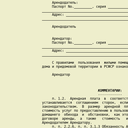
         Арендодатель:

         Паспорт Nо._________, серия __________
    ___________________________________________
         Адрес: _______________________________
    ___________________________________________
         Арендодатель                          
                                               
         Арендатор:

         Паспорт Nо._________, серия __________
    ___________________________________________
         Адрес: _______________________________
    ___________________________________________
         С правилами  пользования  жилыми помещ
    дома и придомовой территории в РСФСР ознако
         Арендатор                             
                                               
  КОММЕНТАРИИ
:
                                ------------

         п. 1.2.  Арендная  плата  в  соответст
    устанавливается  соглашением  сторон,  если
    законодательством.  В  размер  арендной  пл
    стоимость услуг по предоставлению в пользов
    домашнего  обихода  и  обстановки,  как это
    договоре  аренды,  а  также   стоимость   и
    Арендодателем Арендатору.

         п. п. 2.2.6, п. п. 3.1.3 Обязанность А