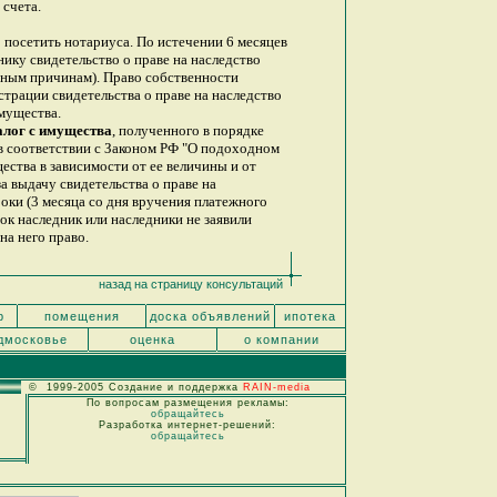
 счета.
 посетить нотариуса. По истечении 6 месяцев
ику свидетельство о праве на наследство
ьным причинам). Право собственности
страции свидетельства о праве на наследство
мущества.
алог с имущества
, полученного в порядке
 в соответствии с Законом РФ "О подоходном
ества в зависимости от ее величины и от
а выдачу свидетельства о праве на
роки (3 месяца со дня вручения платежного
ок наследник или наследники не заявили
на него право.
назад на страницу консультаций
р
помещения
доска объявлений
ипотека
дмосковье
оценка
о компании
© 1999-2005 Создание и поддержка
RAIN-media
По вопросам размещения рекламы:
обращайтесь
Разработка интернет-решений:
обращайтесь