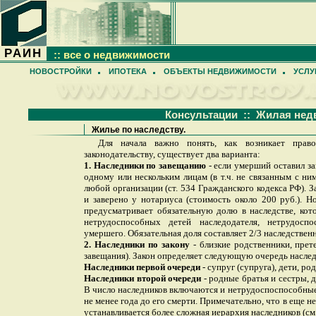
РАИН
:: все о недвижимости
НОВОСТРОЙКИ
ИПОТЕКА
ОБЪЕКТЫ НЕДВИЖИМОСТИ
УСЛУ
Консультации :: Жилая не
Жилье по наследству.
Для начала важно понять, как возникает прав
законодательству, существует два варианта:
1. Наследники по завещанию
- если умерший оставил за
одному или нескольким лицам (в т.ч. не связанным с ним
любой организации (ст. 534 Гражданского кодекса РФ).
и заверено у нотариуса (стоимость около 200 руб.). 
предусматривает обязательную долю в наследстве, кот
нетрудоспособных детей наследодателя, нетрудосп
умершего. Обязательная доля составляет 2/3 наследствен
2. Наследники по закону
- близкие родственники, пре
завещания). Закон определяет следующую очередь насле
Наследники первой очереди
- супруг (супруга), дети, ро
Наследники второй очереди
- родные братья и сестры, 
В число наследников включаются и нетрудоспоспособны
не менее года до его смерти. Примечательно, что в еще н
устанавливается более сложная иерархия наследников (см.