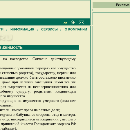
Реклама
en
ГИ
ИНФОРМАЦИЯ
СЕРВИСЫ
О КОМПАНИИ
движимость
о на наследство. Согласно действующему
вещание с указанием передать его имущество
 степенью родства), государству, церкви или
 Завещание должно быть составлено письменно
Но даже при наличии завещания Закон все же
орая выделяется на несовершеннолетних или
особному супругу, родителям, иждивенцам
ного имущества.
тендующие на имущество умершего (если нет
дования:
дители - имеют права на равные доли;
дедушка и бабушка со стороны отца и матери.
е лица, находившиеся на иждивении умершего
е принятой 3-й части Гражданского кодекса РФ
 таблицу):