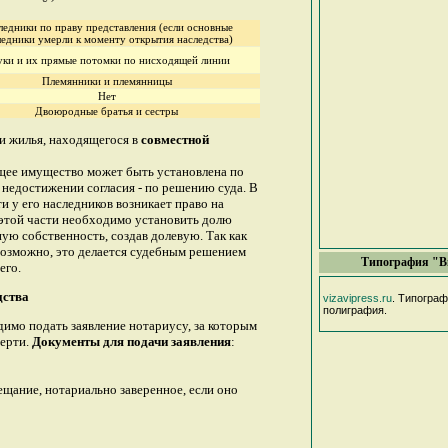
ледники по праву представления (если основные
ледники умерли к моменту открытия наследства)
ки и их прямые потомки по нисходящей линии
Племянники и племянницы
Нет
Двоюродные братья и сестры
и жилья, находящегося в
совместной
бщее имущество может быть установлена по
 недостижении согласия - по решению суда. В
 у его наследников возникает право на
 этой части необходимо установить долю
ную собственность, создав долевую. Так как
возможно, это делается судебным решением
Типография "В
его.
дства
vizavipress.ru
. Типогра
полиграфия.
димо подать заявление нотариусу, за которым
мерти.
Документы для подачи заявления
:
ещание, нотариально заверенное, если оно