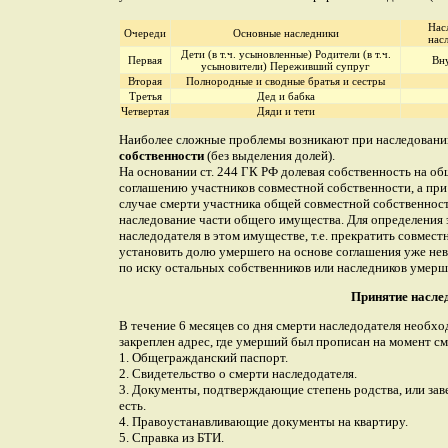
Нас
Очереди
Основные наследники
нас
Дети (в т.ч. усыновленные) Родители (в т.ч.
Первая
Вну
усыновители) Переживший супруг
Вторая
Полнородные и сводные братья и сестры
Третья
Дед и бабка
Четвертая
Дяди и тети
Наиболее сложные проблемы возникают при наследовани
собственности
(без выделения долей).
На основании ст. 244 ГК РФ долевая собственность на о
соглашению участников совместной собственности, а при
случае смерти участника общей совместной собственности
наследование части общего имущества. Для определения
наследодателя в этом имуществе, т.е. прекратить совмест
установить долю умершего на основе соглашения уже не
по иску остальных собственников или наследников умерш
Принятие насле
В течение 6 месяцев со дня смерти наследодателя необхо
закреплен адрес, где умерший был прописан на момент с
1. Общегражданский паспорт.
2. Свидетельство о смерти наследодателя.
3. Документы, подтверждающие степень родства, или зав
есть.
4. Правоустанавливающие документы на квартиру.
5. Справка из БТИ.