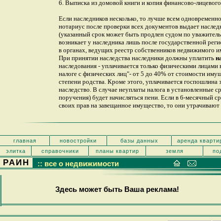
6. Выписка из домовой книги и копия финансово-лицевого
Если наследников несколько, то лучше всем одновременно
нотариус после проверки всех документов выдает наследн
(указанный срок может быть продлен судом по уважител
возникает у наследника лишь после государственной реги
в органах, ведущих реестр собственников недвижимого и
При принятии наследства наследники должны уплатить
н
наследования - уплачивается только физическими лицами
налоге с физических лиц"- от 5 до 40% от стоимости имущ
степени родства. Кроме этого, уплачивается госпошлина з
наследство. В случае неуплаты налога в установленные с
поручения) будет начисляться пени. Если в 6-месячный ср
своих прав на завещанное имущество, то они утрачивают 
главная
новостройки
базы данных
аренда кварти
элитка
справочники
планы квартир
земля
по
РАИН
:: все о недвижимости
Здесь может быть Ваша реклама!