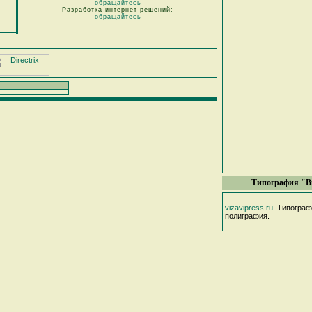
обращайтесь
Разработка интернет-решений:
обращайтесь
Типография "В
vizavipress.ru
. Типогра
полиграфия.