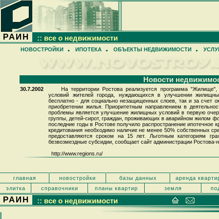
РАИН
:: все о недвижимости
НОВОСТРОЙКИ
ИПОТЕКА
ОБЪЕКТЫ НЕДВИЖИМОСТИ
УСЛУ
Новости недвижимо
30.7.2002
На территории Ростова реализуется программа "Жилище",
условий жителей города, нуждающихся в улучшении жилищных
бесплатно - для социально незащищенных слоев, так и за счет 
приобретении жилья. Приоритетным направлением в деятельно
проблемы является улучшение жилищных условий в первую очер
группы, детей-сирот, граждан, проживающих в аварийном жилом фо
последние годы в Ростове получило распространение ипотечное к
кредитования необходимо наличие не менее 50% собственных сре
предоставляются сроком на 15 лет. Льготным категориям гра
безвозмездные субсидии, сообщает сайт администрации Ростова-н
http://www.regions.ru/
главная
новостройки
базы данных
аренда кварти
элитка
справочники
планы квартир
земля
по
РАИН
:: все о недвижимости