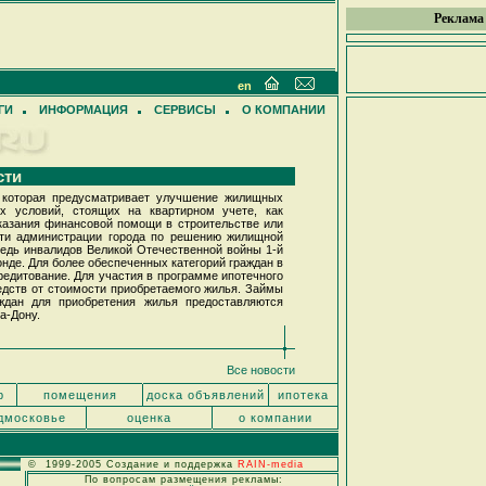
Реклама
en
ГИ
ИНФОРМАЦИЯ
СЕРВИСЫ
О КОМПАНИИ
сти
 которая предусматривает улучшение жилищных
 условий, стоящих на квартирном учете, как
оказания финансовой помощи в строительстве или
сти администрации города по решению жилищной
едь инвалидов Великой Отечественной войны 1-й
нде. Для более обеспеченных категорий граждан в
редитование. Для участия в программе ипотечного
дств от стоимости приобретаемого жилья. Займы
ждан для приобретения жилья предоставляются
а-Дону.
Все новости
р
помещения
доска объявлений
ипотека
дмосковье
оценка
о компании
© 1999-2005 Создание и поддержка
RAIN-media
По вопросам размещения рекламы: