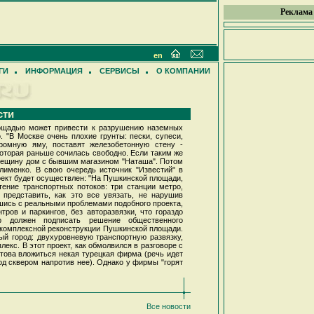
Реклама
en
ГИ
ИНФОРМАЦИЯ
СЕРВИСЫ
О КОМПАНИИ
сти
ощадью может привести к разрушению наземных
 "В Москве очень плохие грунты: пески, супеси,
ромную яму, поставят железобетонную стену -
которая раньше сочилась свободно. Если таким же
рещину дом с бывшим магазином "Наташа". Потом
лименко. В свою очередь источник "Известий" в
ект будет осуществлен: "На Пушкинской площади,
тение транспортных потоков: три станции метро,
 представить, как это все увязать, не нарушив
вшись с реальными проблемами подобного проекта,
ров и паркингов, без авторазвязки, что гораздо
 должен подписать решение общественного
ю комплексной реконструкции Пушкинской площади.
й город: двухуровневую транспортную развязку,
екс. В этот проект, как обмолвился в разговоре с
това вложиться некая турецкая фирма (речь идет
д сквером напротив нее). Однако у фирмы "горят
Все новости