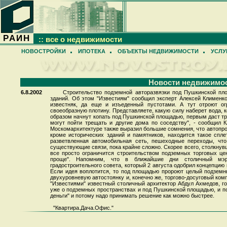
РАИН
:: все о недвижимости
НОВОСТРОЙКИ
ИПОТЕКА
ОБЪЕКТЫ НЕДВИЖИМОСТИ
УСЛУ
Новости недвижимо
6.8.2002
Строительство подземной авторазвязки под Пушкинской пл
зданий. Об этом "Известиям" сообщил эксперт Алексей Клименко.
известняк, да еще и изъеденный пустотами. А тут отроют ог
своеобразную плотину. Представляете, какую силу наберет вода, 
образом начнут копать под Пушкинской площадью, первым даст т
могут пойти трещать и другие дома по соседству", - сообщил К
Москомархитектуре также выразил большие сомнения, что автопро
кроме исторических зданий и памятников, находится такое спле
разветвленная автомобильная сеть, пешеходные переходы, что
существующие связи, пока крайне сложно. Скорее всего, столкну
все просто ограничится строительством подземных торговых цент
проще". Напомним, что в ближайшие дни столичный мэр
градостроительного совета, который 2 августа одобрил концепци
Если идея воплотится, то под площадью пророют целый подземны
двухуровневую автостоянку и, конечно же, торгово-досуговый компл
"Известиями" известный столичный архитектор Абдул Ахмедов, го
уже о подземных пространствах и под Пушкинской площадью, и по
деньги" и потому надо принимать решение как можно быстрее.
"Квартира.Дача.Офис."