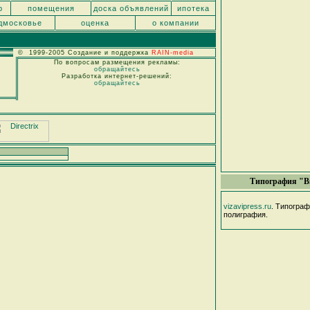
р
помещения
доска объявлений
ипотека
дмосковье
оценка
о компании
© 1999-2005 Создание и поддержка
RAIN-media
По вопросам размещения рекламы:
обращайтесь
Разработка интернет-решений:
обращайтесь
Типография "В
vizavipress.ru
. Типогра
полиграфия.