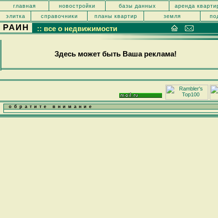
главная
новостройки
базы данных
аренда кварти
элитка
справочники
планы квартир
земля
по
РАИН
:: все о недвижимости
Здесь может быть Ваша реклама!
обратите внимание