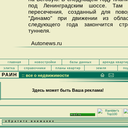
под Ленинградским шоссе. Там 
пересечения, созданный для пов
"Динамо" при движении из облас
следующего года закончится стр
туннеля.
Autonews.ru
главная
новостройки
базы данных
аренда кварти
элитка
справочники
планы квартир
земля
по
РАИН
:: все о недвижимости
Здесь может быть Ваша реклама!
обратите внимание