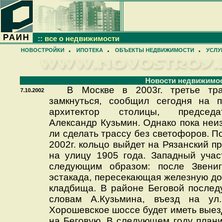
РАИН
:: все о недвижимости
НОВОСТРОЙКИ
ИПОТЕКА
ОБЪЕКТЫ НЕДВИЖИМОСТИ
УСЛУ
Новости недвижимо
В Москве в 2003г. третье тра
7.10.2002
замкнуться, сообщил сегодня на п
архитектор столицы, председа
Александр Кузьмин. Однако пока неиз
ли сделать трассу без светофоров. По
2002г. кольцо выйдет на Рязанский пр
на улицу 1905 года. Западный учас
следующим образом: после Звениг
эстакада, пересекающая железную дор
кладбища. В районе Беговой последу
словам А.Кузьмина, въезд на ул
Хорошевское шоссе будет иметь выезд
на Беговую. В следующем году план