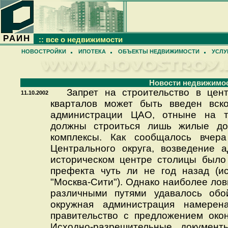
РАИН
:: все о недвижимости
НОВОСТРОЙКИ
ИПОТЕКА
ОБЪЕКТЫ НЕДВИЖИМОСТИ
УСЛУ
Новости недвижимо
Запрет на строительство в цен
11.10.2002
кварталов может быть введен вск
администрации ЦАО, отныне на т
должны строиться лишь жилые до
комплексы. Как сообщалось вчер
Центрального округа, возведение 
историческом центре столицы было
префекта чуть ли не год назад (и
"Москва-Сити"). Однако наиболее ло
различными путями удавалось обой
окружная администрация намерен
правительство с предложением окон
Исходно-разрешительные документ