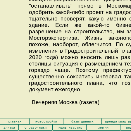
"останавливать" прямо в Москома
одобрить какой-либо проект на градо
тщательно проверят, какую именно 
здание. Если же какой-то бизн
разрешение на строительство, им з
Мосгорэкспертиза. Жизнь законо
похоже, наоборот, облегчится. По
изменения в Градостроительный пла
2020 года) можно вносить лишь раз
столицы ситуация с размещением те
гораздо чаще. Поэтому префект
существенно сократить интервал та
градостроительного плана, что поз
документ ежегодно.
Вечерняя Москва (газета)
главная
новостройки
базы данных
аренда кварти
элитка
справочники
планы квартир
земля
по