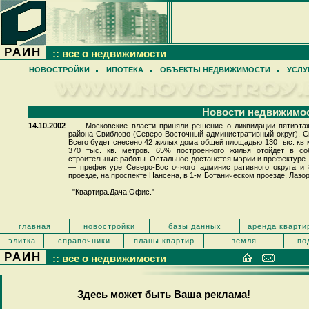
РАИН
:: все о недвижимости
НОВОСТРОЙКИ
ИПОТЕКА
ОБЪЕКТЫ НЕДВИЖИМОСТИ
УСЛУ
Новости недвижимо
14.10.2002
Московские власти приняли решение о ликвидации пятиэтаж
района Свиблово (Северо-Восточный административный округ). Сн
Всего будет снесено 42 жилых дома общей площадью 130 тыс. кв 
370 тыс. кв. метров. 65% построенного жилья отойдет в соб
строительные работы. Остальное достанется мэрии и префектуре. 
— префектуре Северо-Восточного административного округа и
проезде, на проспекте Нансена, в 1-м Ботаническом проезде, Лазо
"Квартира.Дача.Офис."
главная
новостройки
базы данных
аренда кварти
элитка
справочники
планы квартир
земля
по
РАИН
:: все о недвижимости
Здесь может быть Ваша реклама!