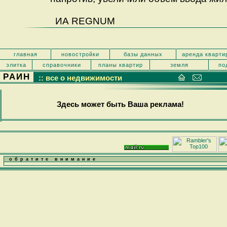
ИА REGNUM
главная
новостройки
базы данных
аренда кварти
элитка
справочники
планы квартир
земля
по
РАИН
:: все о недвижимости
Здесь может быть Ваша реклама!
обратите внимание