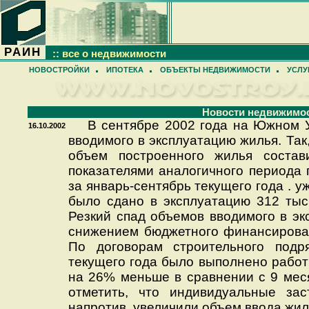
РАИН
:: все о недвижимости
НОВОСТРОЙКИ
ИПОТЕКА
ОБЪЕКТЫ НЕДВИЖИМОСТИ
УСЛУ
Новости недвижимо
В сентябре 2002 года на Южном У
16.10.2002
вводимого в эксплуатацию жилья. Так,
объем построенного жилья соста
показателями аналогичного периода 
за январь-сентябрь текущего года . у
было сдано в эксплуатацию 312 тыс
Резкий спад объемов вводимого в эк
снижением бюджетного финансирован
По договорам строительного подр
текущего года было выполнено работ 
на 26% меньше в сравнении с 9 мес
отметить, что индивидуальные зас
напротив, увеличили объем ввода жил