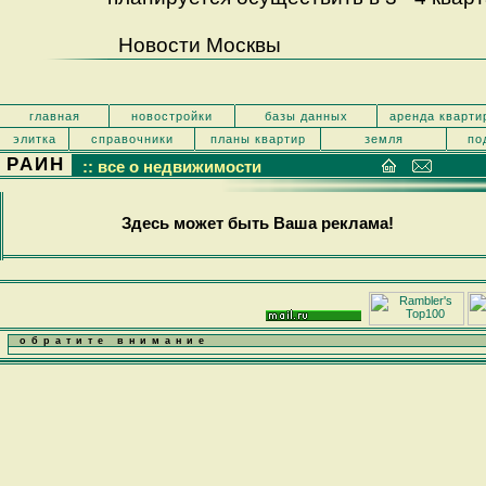
Новости Москвы
главная
новостройки
базы данных
аренда кварти
элитка
справочники
планы квартир
земля
по
РАИН
:: все о недвижимости
Здесь может быть Ваша реклама!
обратите внимание