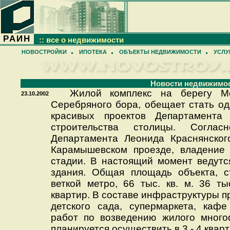
РАИН
:: все о недвижимости
НОВОСТРОЙКИ
ИПОТЕКА
ОБЪЕКТЫ НЕДВИЖИМОСТИ
УСЛУ
Новости недвижимо
Жилой комплекс на берегу Мос
23.10.2002
Серебряного бора, обещает стать о
красивых проектов Департамента
строительства столицы. Соглас
Департамента Леонида Краснянского
Карамышевском проезде, владение 
стадии. В настоящий момент ведутс
здания. Общая площадь объекта, с
веткой метро, 66 тыс. кв. м. 36 ты
квартир. В составе инфраструктуры 
детского сада, супермаркета, каф
работ по возведению жилого много
планируется осуществить в 3 - 4 кварт