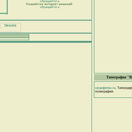
обращайтесь
Разработка интернет-решений:
обращайтесь
Типография "В
vizavipress.ru
. Типогра
полиграфия.