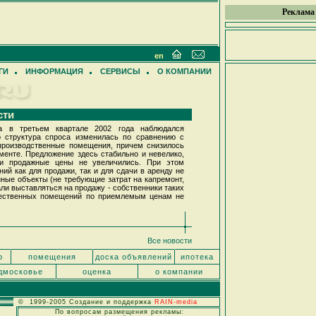
Реклама
en
ГИ
ИНФОРМАЦИЯ
СЕРВИСЫ
О КОМПАНИИ
сти
а в третьем квартале 2002 года наблюдался
о структура спроса изменилась по сравнению с
 производственные помещения, причем снизилось
менте. Предложение здесь стабильно и невелико,
 и продажные цены не увеличились. При этом
й как для продажи, так и для сдачи в аренду не
нные объекты (не требующие затрат на капремонт,
али выставляться на продажу - собственники таких
ачественных помещений по приемлемым ценам не
Все новости
р
помещения
доска объявлений
ипотека
дмосковье
оценка
о компании
© 1999-2005 Создание и поддержка
RAIN-media
По вопросам размещения рекламы: