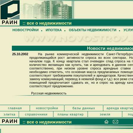
РАИН
:: все о недвижимости
НОВОСТРОЙКИ
ИПОТЕКА
ОБЪЕКТЫ НЕДВИЖИМОСТИ
УСЛУ
Новости недвижимо
25.10.2002
На рынке коммерческой недвижимости Санкт-Петербург
продолжающийся рост активности спроса во всех секторах. Н
началом года. К концу квартала стал очевиден спад спроса на
количество желающих как купить, так и арендовать в данном сег
соответственно, при низком уровне спроса арендные ставки
необходимо отметить, что основная масса предлагаемых помещени
соответствует требованиям покупателей и арендаторов. Качестве
замену коммуникаций, перевод в нежилой фонд и т.д.) все реже ст
помещений предпочитают сдавать их, но и спрос на аренду к
соответствует предложению.
Русская недвижимость
главная
новостройки
базы данных
аренда кварти
элитка
справочники
планы квартир
земля
по
РАИН
:: все о недвижимости