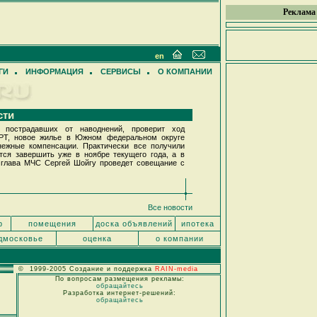
Реклама
en
ГИ
ИНФОРМАЦИЯ
СЕРВИСЫ
О КОМПАНИИ
сти
пострадавших от наводнений, проверит ход
ОРТ, новое жилье в Южном федеральном округе
ежные компенсации. Практически все получили
тся завершить уже в ноябре текущего года, а в
е глава МЧС Сергей Шойгу проведет совещание с
Все новости
р
помещения
доска объявлений
ипотека
дмосковье
оценка
о компании
© 1999-2005 Создание и поддержка
RAIN-media
По вопросам размещения рекламы:
обращайтесь
Разработка интернет-решений:
обращайтесь