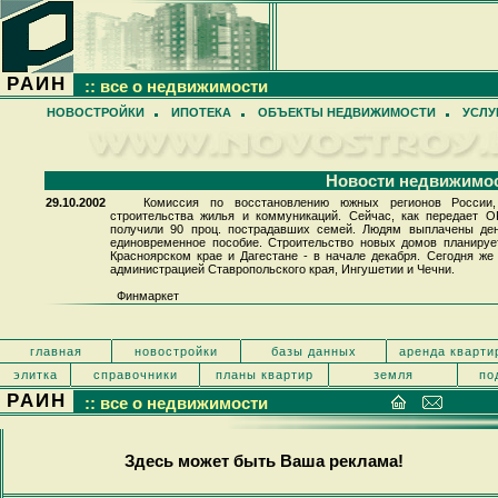
РАИН
:: все о недвижимости
НОВОСТРОЙКИ
ИПОТЕКА
ОБЪЕКТЫ НЕДВИЖИМОСТИ
УСЛУ
Новости недвижимо
29.10.2002
Комиссия по восстановлению южных регионов России, 
строительства жилья и коммуникаций. Сейчас, как передает 
получили 90 проц. пострадавших семей. Людям выплачены ден
единовременное пособие. Строительство новых домов планируе
Красноярском крае и Дагестане - в начале декабря. Сегодня ж
администрацией Ставропольского края, Ингушетии и Чечни.
Финмаркет
главная
новостройки
базы данных
аренда кварти
элитка
справочники
планы квартир
земля
по
РАИН
:: все о недвижимости
Здесь может быть Ваша реклама!