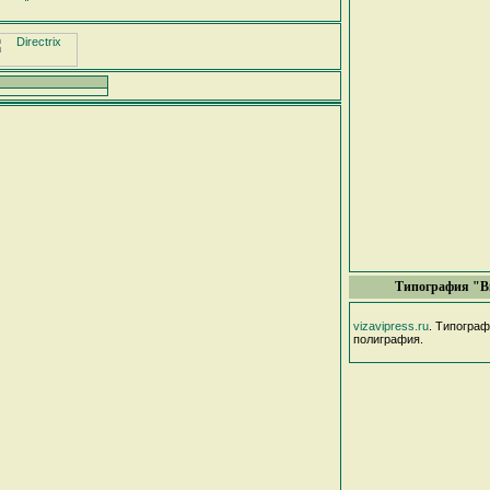
Типография "В
vizavipress.ru
. Типогра
полиграфия.