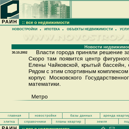
РАИН
:: все о недвижимости
НОВОСТРОЙКИ
ИПОТЕКА
ОБЪЕКТЫ НЕДВИЖИМОСТИ
УСЛУ
Новости недвижимо
Власти города приняли решение за
30.10.2002
Скоро там появится центр фигурног
Елены Чайковской, крытый бассейн, 
Рядом с этим спортивным комплексом
корпус Московского Государственно
математики.
Метро
главная
новостройки
базы данных
аренда кварти
элитка
справочники
планы квартир
земля
по
РАИН
:: все о недвижимости