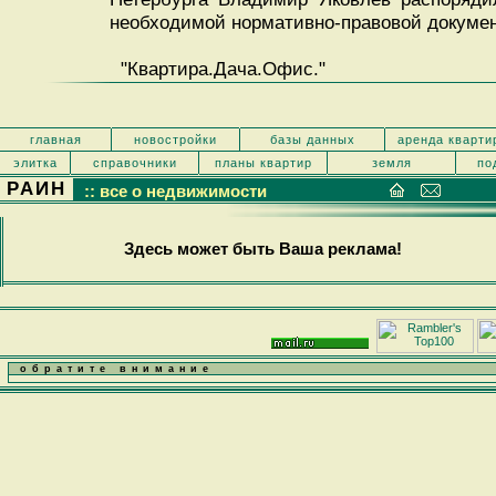
необходимой нормативно-правовой докуме
"Квартира.Дача.Офис."
главная
новостройки
базы данных
аренда кварти
элитка
справочники
планы квартир
земля
по
РАИН
:: все о недвижимости
Здесь может быть Ваша реклама!
обратите внимание