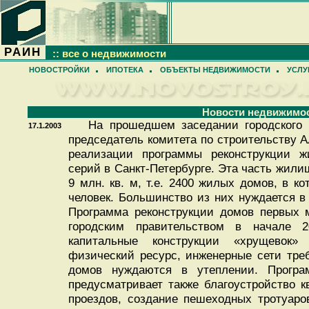
РАИН
:: все о недвижимости
НОВОСТРОЙКИ
ИПОТЕКА
ОБЪЕКТЫ НЕДВИЖИМОСТИ
УСЛУ
Новости недвижимо
На прошедшем заседании городского п
17.1.2003
председатель комитета по строительству 
реализации программы реконструкции 
серий в Санкт-Петербурге. Эта часть жили
9 млн. кв. м, т.е. 2400 жилых домов, в к
человек. Большинство из них нуждается 
Программа реконструкции домов первых 
городским правительством в начале 
капитальные конструкции «хрущевок
физический ресурс, инженерные сети тре
домов нуждаются в утеплении. Програм
предусматривает также благоустройство 
проездов, создание пешеходных тротуаров