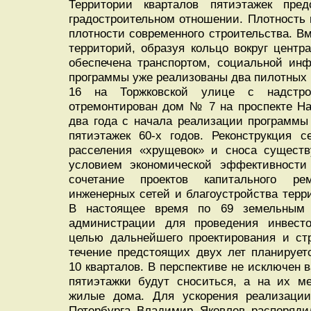
Территории кварталов пятиэтажек пре
градостроительном отношении. Плотность 
плотности современного строительства. Вм
территорий, образуя кольцо вокруг центр
обеспечена транспортом, социальной инф
программы уже реализованы два пилотных 
16 на Торжковской улице с надстр
отремонтирован дом № 7 на проспекте На
два года с начала реализации программы
пятиэтажек 60-х годов. Реконструкция 
расселения «хрущевок» и сноса сущест
условием экономической эффективности 
сочетание проектов капитального ре
инженерных сетей и благоустройства терр
В настоящее время по 69 земельным 
администрации для проведения инвесто
целью дальнейшего проектирования и ст
течение предстоящих двух лет планирует
10 кварталов. В перспективе не исключен в
пятиэтажки будут сноситься, а на их м
жилые дома. Для ускорения реализации
Петербурга Владимир Яковлев распорядил