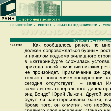
РАИН
:: все о недвижимости
НОВОСТРОЙКИ
ИПОТЕКА
ОБЪЕКТЫ НЕДВИЖИМОСТИ
УСЛУ
Новости недвижимо
Как сообщалось ранее, по мнен
17.1.2003
должен сопровождаться бурным рост
и началом подъема жилищного строит
в Екатеринбурге сложилась устоявш
прихода новой компании никаких рез
не произойдет. Привлечение же сре
только с появлением конкуренции на
сегодня отсутствует", – заявил И
заместитель генерального директор
энд Бондс" Юрий Лыжин. Другой воп
будут ли заинтересованы банки, вы
Кроме того, он отметил, что необх
среднего слоя населения. Однако на