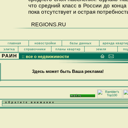
что средний класс в России до конц
пока отсутствует и острая потребность
REGIONS.RU
главная
новостройки
базы данных
аренда кварти
элитка
справочники
планы квартир
земля
по
РАИН
:: все о недвижимости
Здесь может быть Ваша реклама!
обратите внимание