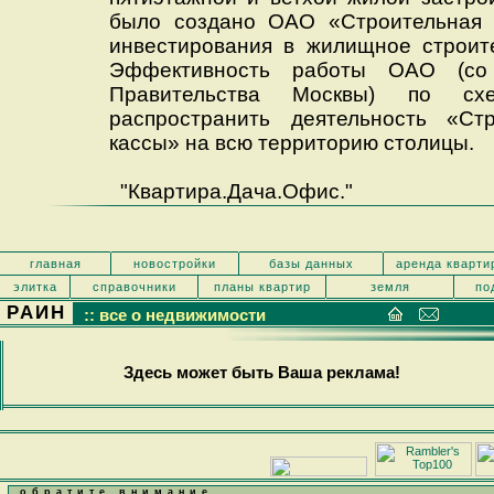
было создано ОАО «Строительная с
инвестирования в жилищное строите
Эффективность работы ОАО (со 
Правительства Москвы) по схе
распространить деятельность «Стр
кассы» на всю территорию столицы.
"Квартира.Дача.Офис."
главная
новостройки
базы данных
аренда кварти
элитка
справочники
планы квартир
земля
по
РАИН
:: все о недвижимости
Здесь может быть Ваша реклама!
обратите внимание