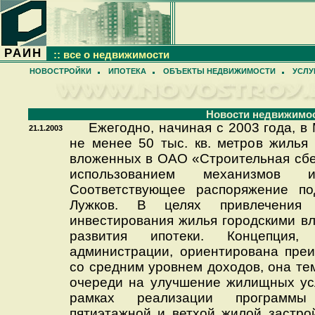
РАИН
:: все о недвижимости
НОВОСТРОЙКИ
ИПОТЕКА
ОБЪЕКТЫ НЕДВИЖИМОСТИ
УСЛУ
Новости недвижимо
Ежегодно, начиная с 2003 года, в
21.1.2003
не менее 50 тыс. кв. метров жилья 
вложенных в ОАО «Строительная сбер
использованием механизмов ип
Соответствующее распоряжение п
Лужков. В целях привлечения 
инвестирования жилья городскими в
развития ипотеки. Концепция,
администрации, ориентирована пре
со средним уровнем доходов, она те
очереди на улучшение жилищных усл
рамках реализации программы 
пятиэтажной и ветхой жилой застро