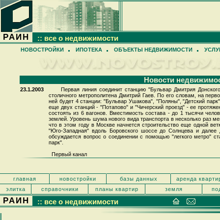
РАИН
:: все о недвижимости
НОВОСТРОЙКИ
ИПОТЕКА
ОБЪЕКТЫ НЕДВИЖИМОСТИ
УСЛУ
Новости недвижимо
23.1.2003
Первая линия соединит станцию "Бульвар Дмитрия Донского
столичного метрополитена Дмитрий Гаев. По его словам, на перво
ней будет 4 станции: "Бульвар Ушакова", "Поляны", "Детский парк"
еще двух станций - "Потапово" и "Чичерский проезд" - ее протяжен
состоять из 6 вагонов. Вместимость состава - до 1 тысячи чело
землей. Уровень шума нового вида транспорта в несколько раз ме
что в этом году в Москве начнется строительство еще одной ветк
"Юго-Западная" вдоль Боровского шоссе до Солнцева и далее 
обсуждается вопрос о соединении с помощью "легкого метро" ст
парк".
Первый канал
главная
новостройки
базы данных
аренда кварти
элитка
справочники
планы квартир
земля
по
РАИН
:: все о недвижимости