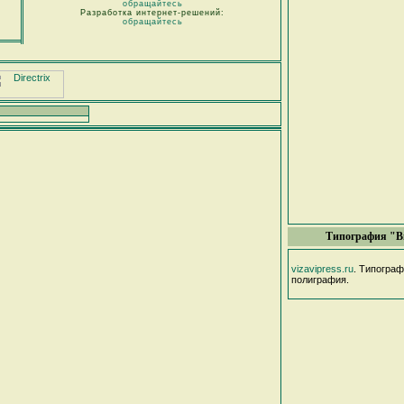
обращайтесь
Разработка интернет-решений:
обращайтесь
Типография "В
vizavipress.ru
. Типогра
полиграфия.