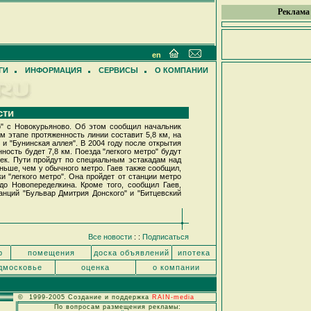
Реклама
en
ГИ
ИНФОРМАЦИЯ
СЕРВИСЫ
О КОМПАНИИ
сти
" с Новокурьяново. Об этом сообщил начальник
м этапе протяженность линии составит 5,8 км, на
 и "Бунинская аллея". В 2004 году после открытия
ность будет 7,8 км. Поезда "легкого метро" будут
век. Пути пройдут по специальным эстакадам над
ньше, чем у обычного метро. Гаев также сообщил,
и "легкого метро". Она пройдет от станции метро
до Новопеределкина. Кроме того, сообщил Гаев,
анций "Бульвар Дмитрия Донского" и "Битцевский
Все новости
: :
Подписаться
р
помещения
доска объявлений
ипотека
дмосковье
оценка
о компании
© 1999-2005 Создание и поддержка
RAIN-media
По вопросам размещения рекламы: