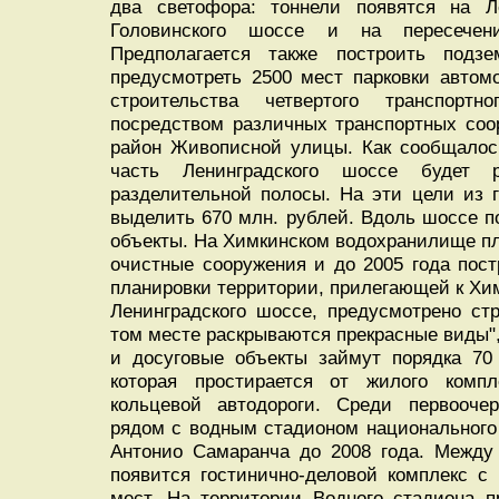
два светофора: тоннели появятся на Л
Головинского шоссе и на пересечен
Предполагается также построить под
предусмотреть 2500 мест парковки автом
строительства четвертого транспорт
посредством различных транспортных соо
район Живописной улицы. Как сообщалось
часть Ленинградского шоссе будет 
разделительной полосы. На эти цели из 
выделить 670 млн. рублей. Вдоль шоссе п
объекты. На Химкинском водохранилище пл
очистные сооружения и до 2005 года пост
планировки территории, прилегающей к Х
Ленинградского шоссе, предусмотрено стр
том месте раскрываются прекрасные виды",
и досуговые объекты займут порядка 70 
которая простирается от жилого компл
кольцевой автодороги. Среди первоочер
рядом с водным стадионом национального
Антонио Самаранча до 2008 года. Между
появится гостинично-деловой комплекс с
мест. На территории Водного стадиона п