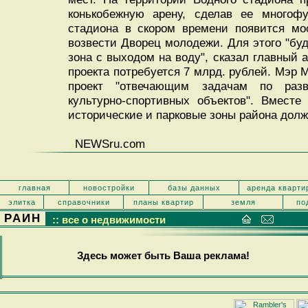
конькобежную арену, сделав ее многоф
стадиона в скором времени появится мос
возвести Дворец молодежи. Для этого "бу
зона с выходом на воду", сказал главный 
проекта потребуется 7 млрд. рублей. Мэр 
проект "отвечающим задачам по раз
культурно-спортивных объектов". Вместе
исторические и парковые зоны района дол
NEWSru.com
главная
новостройки
базы данных
аренда кварти
элитка
справочники
планы квартир
земля
по
РАИН
:: все о недвижимости
Здесь может быть Ваша реклама!