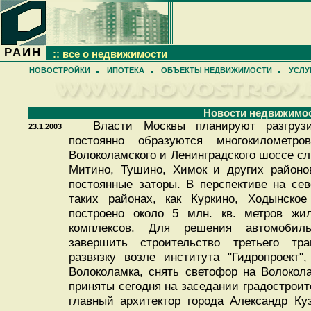
РАИН
:: все о недвижимости
НОВОСТРОЙКИ
ИПОТЕКА
ОБЪЕКТЫ НЕДВИЖИМОСТИ
УСЛУ
Новости недвижимо
Власти Москвы планируют разгрузи
23.1.2003
постоянно образуются многокилометр
Волоколамского и Ленинградского шоссе сл
Митино, Тушино, Химок и других районов
постоянные заторы. В перспективе на се
таких районах, как Куркино, Ходынское
построено около 5 млн. кв. метров жи
комплексов. Для решения автомобиль
завершить строительство третьего тра
развязку возле института "Гидропроект"
Волоколамка, снять светофор на Волокол
приняты сегодня на заседании градостроит
главный архитектор города Александр Ку